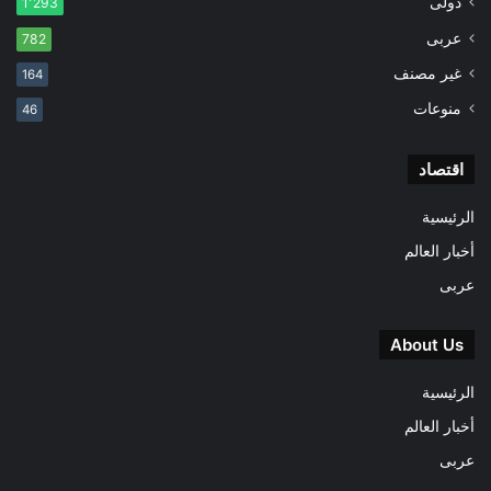
دولى
1٬293
عربى
782
غير مصنف
164
منوعات
46
اقتصاد
الرئيسية
أخبار العالم
عربى
About Us
الرئيسية
أخبار العالم
عربى