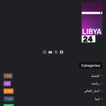
‫X
فيسبوك
‫YouTube
انستقرام
Categories
اقتصاد
1٬012
رياضة
446
أخبار العالم
8٬592
ليبيا
7٬037