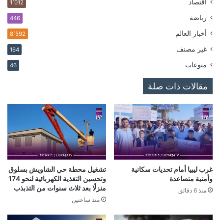
اقتصاد
1٬012
رياضة
446
أخبار العالم
8٬592
غير مصنف
164
منوعات
46
مقالات ذات صلة
غرب ليبيا أمام تحديات سكانية
تشغيل محطة حي الشاويش بسلوق
وأمنية متصاعدة
وتحسين التغذية الكهربائية لنحو 174
منزلًا بعد ثلاث سنوات من التذبذب
منذ 6 دقائق
منذ ساعتين