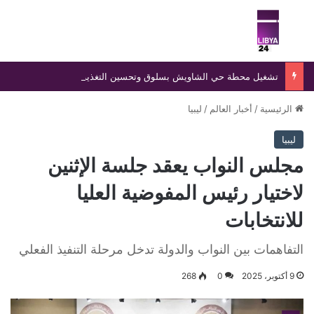
بحث عن
الق
تشغيل محطة حي الشاويش بسلوق وتحسين التغذية الكهربائية لنحو 174 منزلًا بعد ثلاث سنوات من التذبذب
الرئيسية
/
أخبار العالم
/
ليبيا
ليبيا
مجلس النواب يعقد جلسة الإثنين
لاختيار رئيس المفوضية العليا
للانتخابات
التفاهمات بين النواب والدولة تدخل مرحلة التنفيذ الفعلي
9 أكتوبر، 2025
0
268