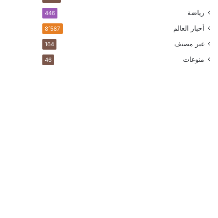
رياضة
446
أخبار العالم
8٬587
غير مصنف
164
منوعات
46