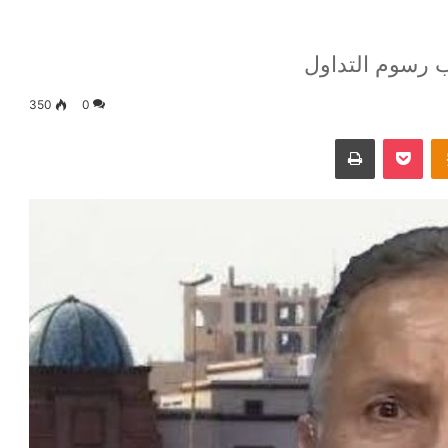
ب رسوم التداول
350
0
Odnoklassniki
‫Pocket
طباعة