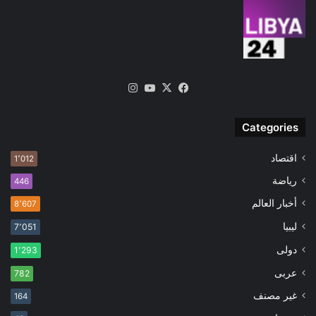
‫X
فيسبوك
‫YouTube
انستقرام
Categories
اقتصاد
1٬012
رياضة
446
أخبار العالم
8٬607
ليبيا
7٬051
دولى
1٬293
عربى
782
غير مصنف
164