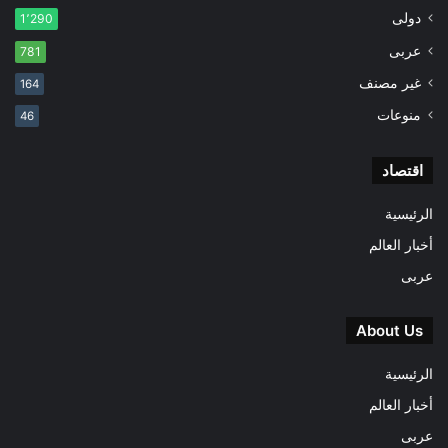
دولى
1٬290
عربى
781
غير مصنف
164
منوعات
46
اقتصاد
الرئيسية
أخبار العالم
عربى
About Us
الرئيسية
أخبار العالم
عربى