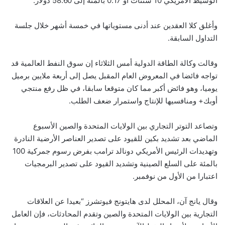
الوسيط الأمريكي 10 سنتات أو 0.17 بالمئة إلى 58.60 دولار.
وأغلق كلا العقدين عند أدنى مستوياتها في خمسة أشهر خلال جلسة
التداول السابقة.
وقالت وكالة الطاقة الدولية أمس الثلاثاء إن سوق النفط العالمية قد
تواجه فائضا في المعروض العام المقبل يصل إلى أربعة ملايين برميل
يوميا، وهو فائض أكبر مما كان متوقعا سابقا، في ظل رفع منتجي
أوبك+ ومنافسيها للإنتاج واستمرار ضعف الطلب.
وتصاعد التوتر التجاري بين الولايات المتحدة والصين الأسبوع
الماضي بعد تشديد بكين للقيود على تصدير العناصر الأرضية النادرة
وتهديدات الرئيس الأمريكي دونالد ترامب بفرض رسوم جمركية 100
بالمئة على السلع الصينية وتشديد القيود على تصدير البرمجيات
اعتبارا من الأول من نوفمبر.
وقال يانج آن، المحلل لدى هايتونج فيوتشرز “بعيدا عن العلاقات
التجارية بين الولايات المتحدة والصين وتقدم المحادثات، فإن العامل