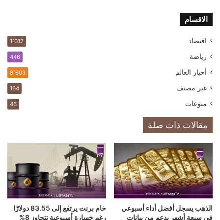
الاقسام
اقتصاد
1٬012
رياضة
446
أخبار العالم
8٬603
غير مصنف
164
منوعات
46
مقالات ذات صلة
الذهب يسجل أفضل أداء أسبوعي
خام برنت يرتفع إلى 83.55 دولارًا
في سبعة أشهر بدعم من بيانات
رغم خسارة أسبوعية تتجاوز 8%