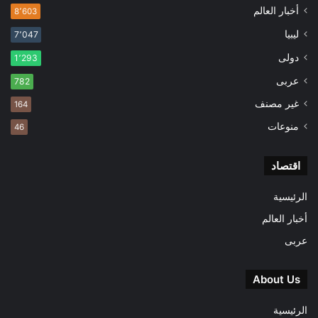
أخبار العالم
8٬603
ليبيا
7٬047
دولى
1٬293
عربى
782
غير مصنف
164
منوعات
46
اقتصاد
الرئيسية
أخبار العالم
عربى
About Us
الرئيسية