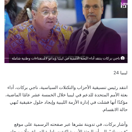
ناجي بركات ينتقد أداء البعثة الأممية في ليبيا ويدعو لاستفتاءات وطنية شاملة
ليبيا 24
انتقد رئيس تنسيقية الأحزاب والتكتلات السياسية، ناجي بركات، أداء
بعثة الأمم المتحدة للدعم في ليبيا خلال الخمسة عشر عامًا الماضية،
مؤكدًا أنها فشلت في إدارة الأزمة الليبية وإيجاد حلول حقيقية تُنهي
حالة الانقسام.
وأشار بركات، في تدوينة نشرها عبر صفحته الرسمية على موقع
“فيسبوك”، إلى أن البعثة الأممية اكتفت بإدارة الصراع بدلًا من حله،