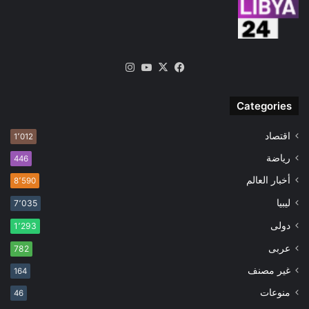
‫X
فيسبوك
‫YouTube
انستقرام
Categories
اقتصاد
1٬012
رياضة
446
أخبار العالم
8٬590
ليبيا
7٬035
دولى
1٬293
عربى
782
غير مصنف
164
منوعات
46