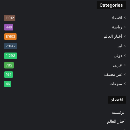
Categories
اقتصاد
1٬012
رياضة
446
أخبار العالم
8٬603
ليبيا
7٬047
دولى
1٬293
عربى
782
غير مصنف
164
منوعات
46
اقتصاد
الرئيسية
أخبار العالم