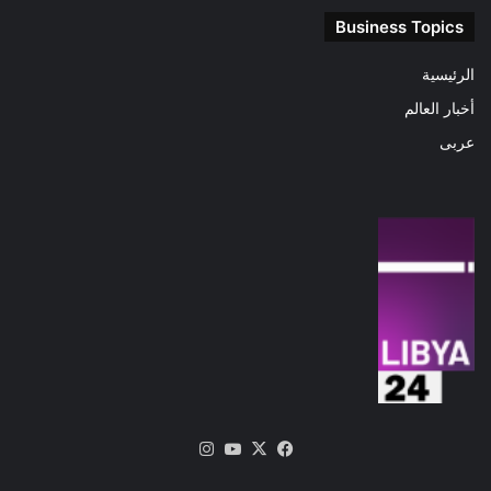
Business Topics
الرئيسية
أخبار العالم
عربى
‫X
فيسبوك
‫YouTube
انستقرام