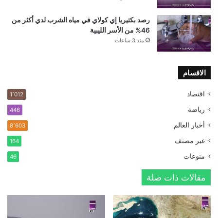
رصد بكتيريا إي كولاي في مياه الشرب لدي أكثر من
46% من الأسر الليبية
منذ 3 ساعات
الاقسام
اقتصاد
1٬012
رياضة
446
أخبار العالم
8٬603
غير مصنف
164
منوعات
46
مقالات ذات صلة