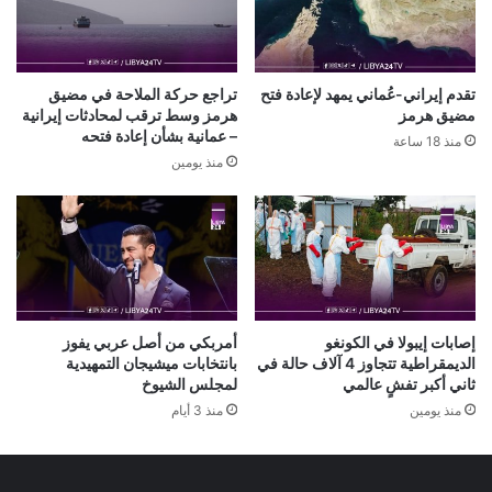
تقدم إيراني-عُماني يمهد لإعادة فتح
تراجع حركة الملاحة في مضيق
مضيق هرمز
هرمز وسط ترقب لمحادثات إيرانية
– عمانية بشأن إعادة فتحه
منذ 18 ساعة
منذ يومين
إصابات إيبولا في الكونغو
أمربكي من أصل عربي يفوز
الديمقراطية تتجاوز 4 آلاف حالة في
بانتخابات ميشيجان التمهيدية
ثاني أكبر تفشٍ عالمي
لمجلس الشيوخ
منذ يومين
منذ 3 أيام