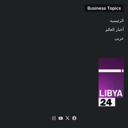
Business Topics
الرئيسية
أخبار العالم
عربى
‫X
فيسبوك
‫YouTube
انستقرام