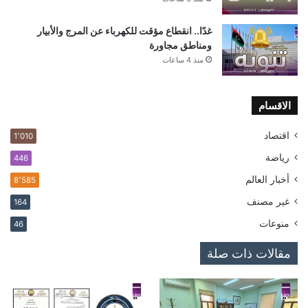
غدًا.. انقطاع مؤقت للكهرباء عن المرج والأبيار
ومناطق مجاورة
منذ 4 ساعات
الاقسام
اقتصاد
1٬010
رياضة
446
أخبار العالم
8٬585
غير مصنف
164
منوعات
46
مقالات ذات صلة