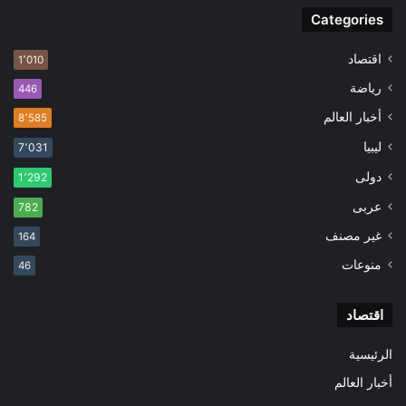
Categories
اقتصاد
1٬010
رياضة
446
أخبار العالم
8٬585
ليبيا
7٬031
دولى
1٬292
عربى
782
غير مصنف
164
منوعات
46
اقتصاد
الرئيسية
أخبار العالم