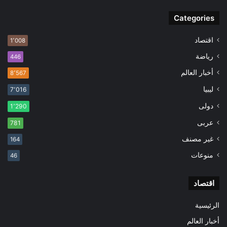
Categories
اقتصاد
1٬008
رياضة
446
أخبار العالم
8٬567
ليبيا
7٬016
دولى
1٬290
عربى
781
غير مصنف
164
منوعات
46
اقتصاد
الرئيسية
أخبار العالم