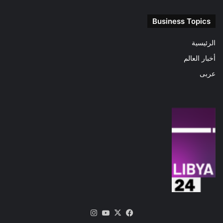
Business Topics
الرئيسية
أخبار العالم
عربى
‫X
فيسبوك
‫YouTube
انستقرام