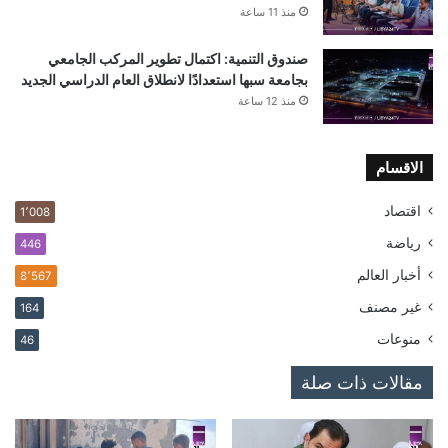
منذ 11 ساعة
صندوق التنمية: اكتمال تطوير المركب الجامعي
بجامعة سبها استعدادًا لانطلاق العام الدراسي الجديد
منذ 12 ساعة
الاقسام
اقتصاد
1٬008
رياضة
446
أخبار العالم
8٬567
غير مصنف
164
منوعات
46
مقالات ذات صلة