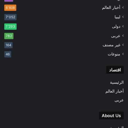
أخبار العالم
8٬608
ليبيا
7٬052
دولى
1٬293
عربى
782
غير مصنف
164
منوعات
46
اقتصاد
الرئيسية
أخبار العالم
عربى
About Us
الرئيسية