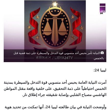
النيابة تأمر بحبس أحد منسوبي قوة التدخل والسيطرة على ذمة قضية قتل
بالخمس
ليبيا 24:
أمرت النيابة العامة بحبس أحد منسوبي قوة التدخل والسيطرة بمدينة
الخمس احتياطياً على ذمة التحقيق، على خلفية واقعة مقتل المواطن
الهاشمي مصباح الشلبي وإصابة شقيقته جراء إطلاق نار.
وأوضحت النيابة في بيان طالعته ليبيا 24، أنها تمكنت من تحديد هوية