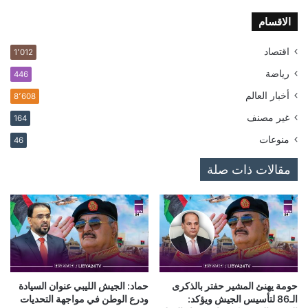
الاقسام
اقتصاد
1٬012
رياضة
446
أخبار العالم
8٬608
غير مصنف
164
منوعات
46
مقالات ذات صلة
حومة يهنئ المشير حفتر بالذكرى
حماد: الجيش الليبي عنوان السيادة
الـ86 لتأسيس الجيش ويؤكد:
ودرع الوطن في مواجهة التحديات