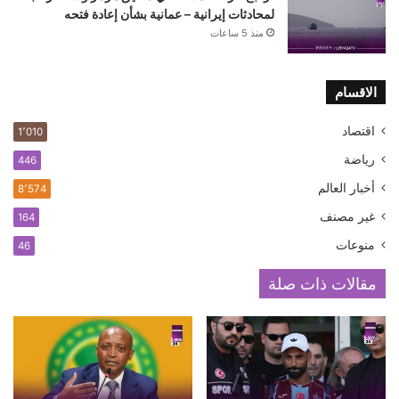
لمحادثات إيرانية – عمانية بشأن إعادة فتحه
منذ 5 ساعات
الاقسام
اقتصاد
1٬010
رياضة
446
أخبار العالم
8٬574
غير مصنف
164
منوعات
46
مقالات ذات صلة