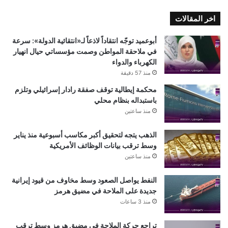
اخر المقالات
أبوعميد توجّه انتقاداً لاذعاً لـ«انتقائية الدولة»: سرعة
في ملاحقة المواطن وصمت مؤسساتي حيال انهيار
الكهرباء والدواء
منذ 57 دقيقة
محكمة إيطالية توقف صفقة رادار إسرائيلي وتلزم
باستبداله بنظام محلي
منذ ساعتين
الذهب يتجه لتحقيق أكبر مكاسب أسبوعية منذ يناير
وسط ترقب بيانات الوظائف الأمريكية
منذ ساعتين
النفط يواصل الصعود وسط مخاوف من قيود إيرانية
جديدة على الملاحة في مضيق هرمز
منذ 3 ساعات
تراجع حركة الملاحة في مضيق هرمز وسط ترقب