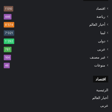
اقتصاد
1٬010
رياضة
446
أخبار العالم
8٬574
ليبيا
7٬021
دولى
1٬292
عربى
781
غير مصنف
164
منوعات
46
اقتصاد
الرئيسية
أخبار العالم
عربى