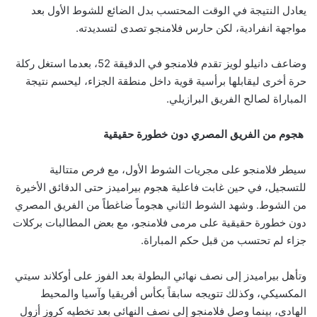
يعادل النتيجة في الوقت المحتسب بدل الضائع للشوط الأول بعد
مواجهة انفرادية، لكن حارس فلامنجو تصدى لتسديدته.
وضاعف دانيلو لويز تقدم فلامنجو في الدقيقة 52، بعدما استغل ركلة
حرة أخرى ليقابلها برأسية قوية داخل منطقة الجزاء، ليحسم نتيجة
المباراة لصالح الفريق البرازيلي.
هجوم من الفريق المصري دون خطورة حقيقية
سيطر فلامنجو على مجريات الشوط الأول، مع فرص متتالية
للتسجيل، في حين غابت فاعلية هجوم بيراميدز حتى الدقائق الأخيرة
من الشوط. وشهد الشوط الثاني هجوماً ضاغطاً من الفريق المصري
دون خطورة حقيقية على مرمى فلامنجو، مع بعض المطالبات بركلات
جزاء لم تحتسب من قبل حكم المباراة.
وتأهل بيراميدز إلى نصف نهائي البطولة بعد الفوز على أوكلاند سيتي
المكسيكي، وكذلك تتويجه سابقاً بكأس أفريقيا وآسيا والمحيط
الهادي، بينما وصل فلامنجو إلى نصف النهائي بعد تخطيه كروز أزول