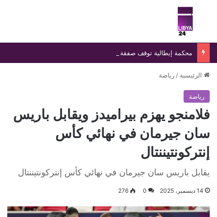
بحث عن
الق
محكمة إيطالية توقف صفقة رادار إسرائيلي وتلزم باستبداله بنظام محلي
الرئيسية
/
رياضة
رياضة
فلامنجو يهزم بيراميدز ويقابل باريس
سان جيرمان في نهائي كأس
إنتركونتيننتال
يقابل باريس سان جيرمان في نهائي كأس إنتركونتيننتال
14 ديسمبر، 2025
0
276