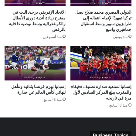
الدولي المصري محمد صلاح يصل
الاتحاد الإفريقي يرجئ البت في
تركيا تمهيدًا لإتمام انتقاله إلى
مقترح زيادة أندية دوري الأبطال
طرابزون سبور وسط استقبال
والكونفدرالية وسط توصية داخلية
جماهيري واسع
بالرفض
منذ يومين
منذ أسبوعين
إسبانيا تستعيد صدارة تصنيف «فيفا»
إسبانيا تهزم فرنسا بثنائية وتتأهل
والمغرب يبلغ المركز السادس لأول
لنهائي كأس العالم عن جدارة
مرة في تاريخه
منذ 3 أسابيع
منذ 3 أسابيع
Business Topics