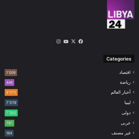
‫X
فيسبوك
‫YouTube
انستقرام
Categories
اقتصاد
1٬008
رياضة
446
أخبار العالم
8٬572
ليبيا
7٬019
دولى
1٬292
عربى
781
غير مصنف
164