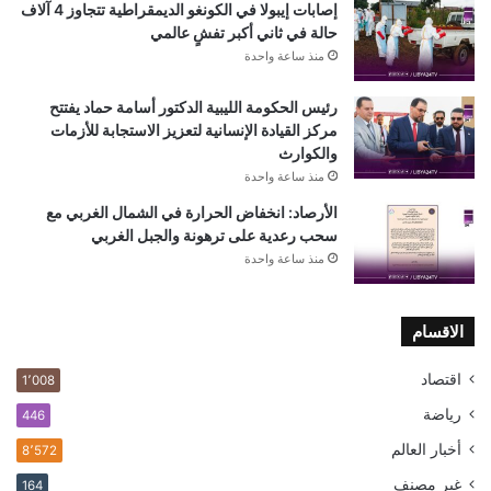
إصابات إيبولا في الكونغو الديمقراطية تتجاوز 4 آلاف
حالة في ثاني أكبر تفشٍ عالمي
منذ ساعة واحدة
رئيس الحكومة الليبية الدكتور أسامة حماد يفتتح
مركز القيادة الإنسانية لتعزيز الاستجابة للأزمات
والكوارث
منذ ساعة واحدة
الأرصاد: انخفاض الحرارة في الشمال الغربي مع
سحب رعدية على ترهونة والجبل الغربي
منذ ساعة واحدة
الاقسام
اقتصاد
1٬008
رياضة
446
أخبار العالم
8٬572
غير مصنف
164