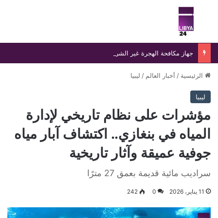
بحث عن
الق
جهاز مكافحة الهجرة غير الشرعية يضبط 15 مهاجرًا غير شرعي على سواحل الحمامة والحنية
الرئيسية
/
أخبار العالم
/
ليبيا
ليبيا
مؤشرات على نظام تاريخي لإدارة
المياه في بنغازي.. اكتشاف آبار مياه
جوفية عميقة وآثار تاريخية
سراديب مائية قديمة بعمق 27 مترًا
11 يناير، 2026
0
242