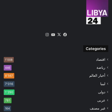
‫X
فيسبوك
‫YouTube
انستقرام
Categories
اقتصاد
1٬008
رياضة
446
أخبار العالم
8٬567
ليبيا
7٬016
دولى
1٬290
عربى
781
غير مصنف
164