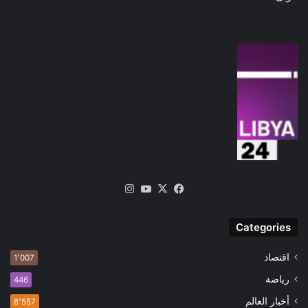
‫X
فيسبوك
‫YouTube
انستقرام
Categories
اقتصاد
1٬007
رياضة
446
أخبار العالم
8٬557