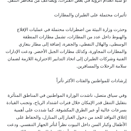
أو شبه انعدام الرؤية في بعض الفترات، ويضاعف من مخاطر التنقل.
تأثيرات محتملة على الطيران والمطارات
وحذرت وزارة البيئة من اضطرابات محتملة في عمليات الإقلاع
والهبوط داخل عدد من المطارات، تشمل مطارات المنطقة
الوسطى، والهلال النفطي، والجفرة، إضافة إلى مطار بنغازي
والمطارات المجاورة، وكذلك مطارات الجبل الأخضر. ودعت الإدارات
الفنية وشركات الطيران إلى اتخاذ التدابير الاحترازية اللازمة لضمان
سلامة الرحلات والمسافرين.
إرشادات للمواطنين والفئات الأكثر تأثراً
وفي سياق متصل، ناشدت الوزارة المواطنين في المناطق المتأثرة
بتقليل التنقل قدر الإمكان خلال فترات اشتداد الرياح، وتجنب القيادة
بسرعات عالية أو عبر الطرق المكشوفة. كما شددت على أهمية
إغلاق النوافذ للحد من دخول الغبار إلى المنازل، والحفاظ على
الأطفال وكبار السن داخل البيوت نظراً لتأثر الجهاز التنفسي. ودعت