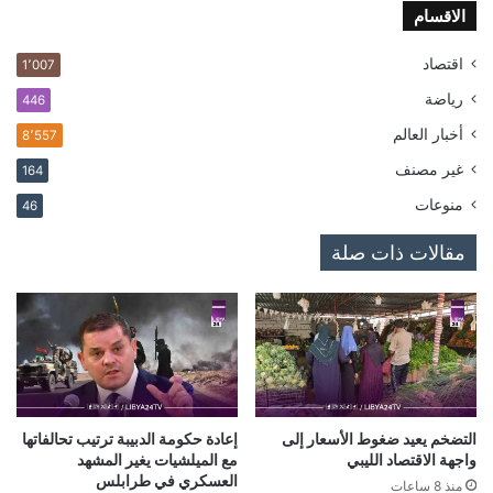
الاقسام
اقتصاد
1٬007
رياضة
446
أخبار العالم
8٬557
غير مصنف
164
منوعات
46
مقالات ذات صلة
التضخم يعيد ضغوط الأسعار إلى
إعادة حكومة الدبيبة ترتيب تحالفاتها
واجهة الاقتصاد الليبي
مع الميلشيات يغير المشهد
العسكري في طرابلس
منذ 8 ساعات