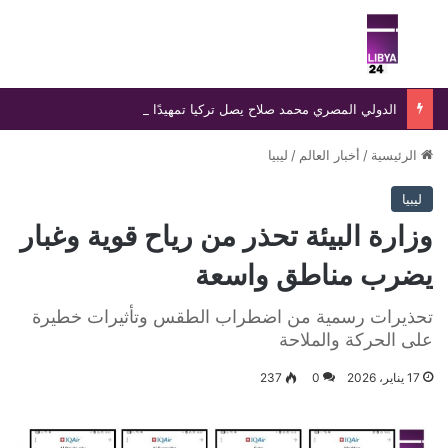
بحث عن
الق
الدولي المصري محمد صلاح يصل تركيا تمهيدًا لإتمام انتقاله إلى طرابزون سبور وسط استقبال جماهيري واسع
الرئيسية
/
أخبار العالم
/
ليبيا
ليبيا
وزارة البيئة تحذر من رياح قوية وغبار
يضرب مناطق واسعة
تحذيرات رسمية من اضطراب الطقس وتأثيرات خطيرة
على الحركة والملاحة
17 يناير، 2026
0
237