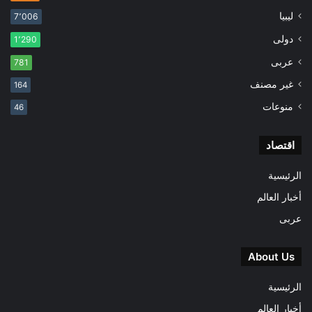
ليبيا
7٬006
دولى
1٬290
عربى
781
غير مصنف
164
منوعات
46
اقتصاد
الرئيسية
أخبار العالم
عربى
About Us
الرئيسية
أخبار العالم