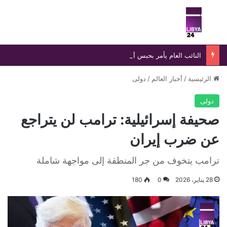
بحث عن
الق
النائب العام يأمر بحبس أجنبي وضبط موظف عمومي ومستفيدين في واقعة تزوير بالسجل المدني
الرئيسية
/
أخبار العالم
/
دولى
دولى
صحيفة إسرائيلية: ترامب لن يتراجع
عن ضرب إيران
ترامب يتخوف من جر المنطقة إلى مواجهة شاملة
28 يناير، 2026
0
180