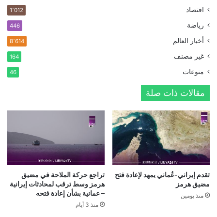
اقتصاد
1٬012
رياضة
446
أخبار العالم
8٬614
غير مصنف
164
منوعات
46
مقالات ذات صلة
تقدم إيراني-عُماني يمهد لإعادة فتح
تراجع حركة الملاحة في مضيق
مضيق هرمز
هرمز وسط ترقب لمحادثات إيرانية
– عمانية بشأن إعادة فتحه
منذ يومين
منذ 3 أيام