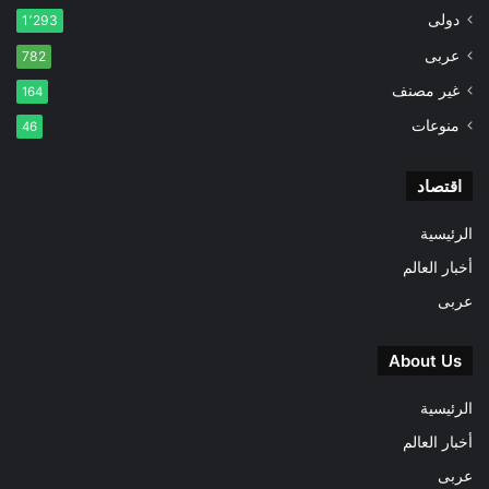
دولى
1٬293
عربى
782
غير مصنف
164
منوعات
46
اقتصاد
الرئيسية
أخبار العالم
عربى
About Us
الرئيسية
أخبار العالم
عربى