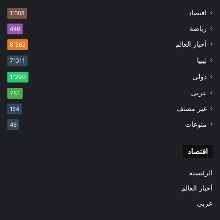
اقتصاد
1٬008
رياضة
446
أخبار العالم
8٬562
ليبيا
7٬011
دولى
1٬290
عربى
781
غير مصنف
164
منوعات
46
اقتصاد
الرئيسية
أخبار العالم
عربى