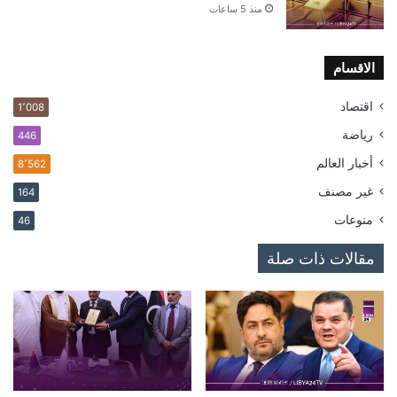
منذ 5 ساعات
الاقسام
اقتصاد
1٬008
رياضة
446
أخبار العالم
8٬562
غير مصنف
164
منوعات
46
مقالات ذات صلة