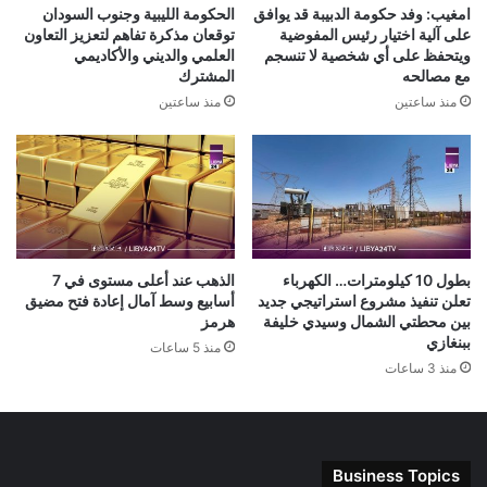
امغيب: وفد حكومة الدبيبة قد يوافق
الحكومة الليبية وجنوب السودان
على آلية اختيار رئيس المفوضية
توقعان مذكرة تفاهم لتعزيز التعاون
ويتحفظ على أي شخصية لا تنسجم
العلمي والديني والأكاديمي
مع مصالحه
المشترك
منذ ساعتين
منذ ساعتين
بطول 10 كيلومترات… الكهرباء
الذهب عند أعلى مستوى في 7
تعلن تنفيذ مشروع استراتيجي جديد
أسابيع وسط آمال إعادة فتح مضيق
بين محطتي الشمال وسيدي خليفة
هرمز
ببنغازي
منذ 5 ساعات
منذ 3 ساعات
Business Topics