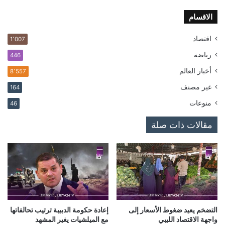
الاقسام
اقتصاد
1٬007
رياضة
446
أخبار العالم
8٬557
غير مصنف
164
منوعات
46
مقالات ذات صلة
التضخم يعيد ضغوط الأسعار إلى
إعادة حكومة الدبيبة ترتيب تحالفاتها
واجهة الاقتصاد الليبي
مع الميلشيات يغير المشهد