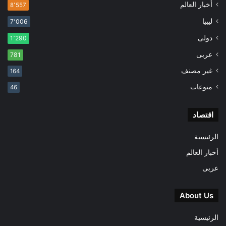
أخبار العالم
8٬557
ليبيا
7٬006
دولى
1٬290
عربى
781
غير مصنف
164
منوعات
46
اقتصاد
الرئيسية
أخبار العالم
عربى
About Us
الرئيسية