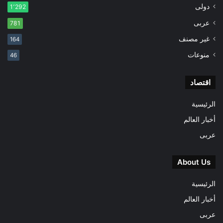
دولى
1٬292
عربى
781
غير مصنف
164
منوعات
46
اقتصاد
الرئيسية
أخبار العالم
عربى
About Us
الرئيسية
أخبار العالم
عربى