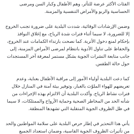
الفئات الأكثر عرضة للتأثر، وهم الأطفال وكبار السن ومرضى
الحساسية والربو والأمراض التنفسية والمزمنة.
وضمن الإرشادات الوقائية، شددت البلدية على ضرورة تجنب الخروج
إلا للضرورة، لا سيما أثناء فترات شدة الرياح، مع إغلاق النوافذ
بإحكام لمنع دخول الأتربة. كما نصحت بارتداء الكمامات عند الخروج،
والحفاظ على تناول الأدوية بانتظام لمرضى الأمراض المزمنة، إلى
جانب متابعة النشرات الجوية بشكل مستمر لمعرفة آخر المستجدات
حول حالة الطقس.
كما دعت البلدية أولياء الأمور إلى مراقبة الأطفال بعناية، وعدم
تعريضهم للهواء الملوّث بالغبار، وتوفير بيئة آمنة في المنازل خلال
فترات نشاط الرياح. وأكدت البلدية أن الالتزام بهذه الإجراءات من
شأنه الحد من المخاطر الصحية وحماية الأرواح والممتلكات، لا سيما
في ظل الظروف الجوية المتقلبة التي تشهدها المنطقة.
يأتي هذا التحذير في إطار حرص البلدية على سلامة المواطنين والحد
من تأثيرات الظروف الجوية القاسية، وضمان استعداد الجميع