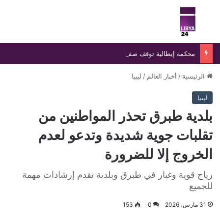
بحث عن
الق
محكمة إيطالية توقف صفقة رادار إسرائيلي وتلزم باستبداله بنظام محلي
الرئيسية
/
أخبار العالم
/
ليبيا
ليبيا
بلدية طبرق تحذر المواطنين من
تقلبات جوية شديدة وتدعو لعدم
الخروج إلا للضرورة
رياح قوية وغبار في طبرق وبلدية تقدم إرشادات مهمة
للجميع
31 مارس، 2026
0
153