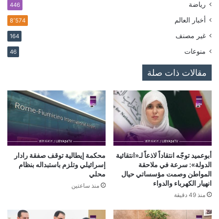
رياضة
446
أخبار العالم
8٬574
غير مصنف
164
منوعات
46
مقالات ذات صلة
أبوعميد توجّه انتقاداً لاذعاً لـ«انتقائية
محكمة إيطالية توقف صفقة رادار
الدولة»: سرعة في ملاحقة
إسرائيلي وتلزم باستبداله بنظام
المواطن وصمت مؤسساتي حيال
محلي
انهيار الكهرباء والدواء
منذ ساعتين
منذ 49 دقيقة