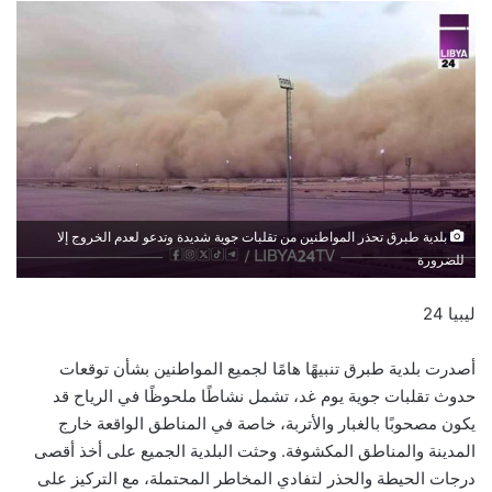
بلدية طبرق تحذر المواطنين من تقلبات جوية شديدة وتدعو لعدم الخروج إلا
للضرورة
ليبيا 24
أصدرت بلدية طبرق تنبيهًا هامًا لجميع المواطنين بشأن توقعات
حدوث تقلبات جوية يوم غد، تشمل نشاطًا ملحوظًا في الرياح قد
يكون مصحوبًا بالغبار والأتربة، خاصة في المناطق الواقعة خارج
المدينة والمناطق المكشوفة. وحثت البلدية الجميع على أخذ أقصى
درجات الحيطة والحذر لتفادي المخاطر المحتملة، مع التركيز على