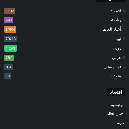
اقتصاد
1٬012
رياضة
446
أخبار العالم
8٬604
ليبيا
7٬048
دولى
1٬293
عربى
782
غير مصنف
164
منوعات
46
اقتصاد
الرئيسية
أخبار العالم
عربى