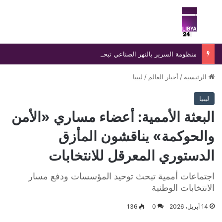
بحث عن
الق
منظومة السرير بالنهر الصناعي تبحث رفع إنتاج إلى 1.2 مليون متر مكعب يوميًا
الرئيسية
/
أخبار العالم
/
ليبيا
ليبيا
البعثة الأممية: أعضاء مساري «الأمن
والحوكمة» يناقشون المأزق
الدستوري المعرقل للانتخابات
اجتماعات أممية تبحث توحيد المؤسسات ودفع مسار
الانتخابات الوطنية
14 أبريل، 2026
0
136