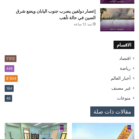
إعصار دولفين يضرب جنوب اليابان ويضع شرق
الصين في حالة تأهب
منذ 12 ساعة
الاقسام
اقتصاد
1٬012
رياضة
446
أخبار العالم
8٬604
غير مصنف
164
منوعات
46
مقالات ذات صلة