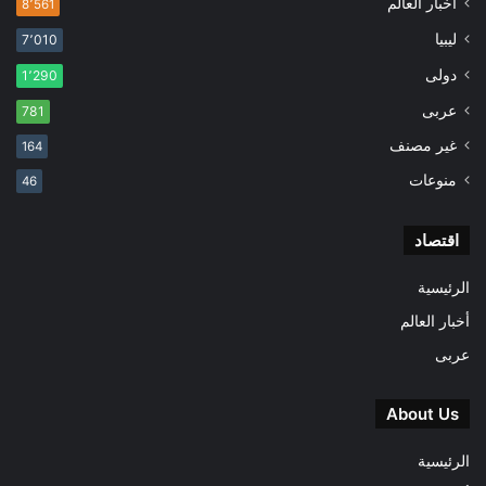
أخبار العالم
8٬561
ليبيا
7٬010
دولى
1٬290
عربى
781
غير مصنف
164
منوعات
46
اقتصاد
الرئيسية
أخبار العالم
عربى
About Us
الرئيسية