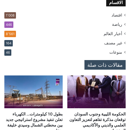
الاقسام
اقتصاد
1٬008
رياضة
446
أخبار العالم
8٬561
غير مصنف
164
منوعات
46
مقالات ذات صلة
الحكومة الليبية وجنوب السودان
بطول 10 كيلومترات… الكهرباء
توقعان مذكرة تفاهم لتعزيز التعاون
تعلن تنفيذ مشروع استراتيجي جديد
العلمي والديني والأكاديمي
بين محطتي الشمال وسيدي خليفة