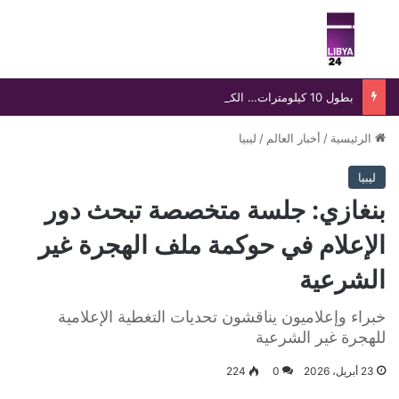
بحث عن
الق
بطول 10 كيلومترات… الكهرباء تعلن تنفيذ مشروع استراتيجي جديد بين محطتي الشمال وسيدي خليفة ببنغازي
الرئيسية
/
أخبار العالم
/
ليبيا
ليبيا
بنغازي: جلسة متخصصة تبحث دور
الإعلام في حوكمة ملف الهجرة غير
الشرعية
خبراء وإعلاميون يناقشون تحديات التغطية الإعلامية
للهجرة غير الشرعية
23 أبريل، 2026
0
224