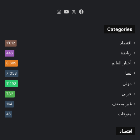
‫X
فيسبوك
‫YouTube
انستقرام
Categories
اقتصاد
1٬012
رياضة
446
أخبار العالم
8٬609
ليبيا
7٬053
دولى
1٬293
عربى
782
غير مصنف
164
منوعات
46
اقتصاد