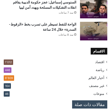
السنوسي إسماعيل: عجز حكومة الدبيبة يفاقم
انفلات التشكيلات المسلحة ويهدد أمن ليبيا
منذ 7 ساعات
الواحة للنفط تسيطر على تسرب بخط «الزقوط-
السدرة» خلال 24 ساعة
منذ 8 ساعات
الاقسام
اقتصاد
1٬012
رياضة
446
أخبار العالم
8٬609
غير مصنف
164
منوعات
46
مقالات ذات صلة