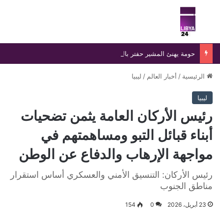
بحث عن
الق
حومة يهنئ المشير حفتر بالذكرى الـ86 لتأسيس الجيش ويؤكد: الجيش القوي ركيزة لاستقرار الدولة ونهضتها
الرئيسية
/
أخبار العالم
/
ليبيا
ليبيا
رئيس الأركان العامة يثمن تضحيات
أبناء قبائل التبو ومساهمتهم في
مواجهة الإرهاب والدفاع عن الوطن
رئيس الأركان: التنسيق الأمني والعسكري أساس استقرار
مناطق الجنوب
23 أبريل، 2026
0
154