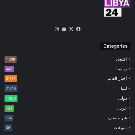
‫X
فيسبوك
‫YouTube
انستقرام
Categories
اقتصاد
1٬008
رياضة
446
أخبار العالم
8٬567
ليبيا
7٬016
دولى
1٬290
عربى
781
غير مصنف
164
منوعات
46