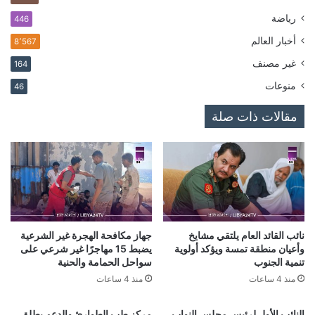
رياضة
446
أخبار العالم
8٬567
غير مصنف
164
منوعات
46
مقالات ذات صلة
نائب القائد العام يلتقي مشايخ
جهاز مكافحة الهجرة غير الشرعية
وأعيان منطقة تمسة ويؤكد أولوية
يضبط 15 مهاجرًا غير شرعي على
تنمية الجنوب
سواحل الحمامة والحنية
منذ 4 ساعات
منذ 4 ساعات
النائب الأول لرئيس مجلس النواب
مركز طب الطوارئ والدعم يطلق