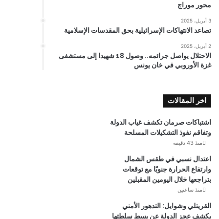
محور موراج
3 أبريل، 2025
تصاعد الانتهاكات الإسرائيلية بحق المقدسات الإسلامية
2 أبريل، 2025
الاحتلال يواصل جرائمه.. وصول 18 شهيدا إلى مستشفى
غزة الأوروبي في خان يونس
اخر المقالات
اشتباكات صرمان تكشف غياب الدولة
وتفاقم نفوذ التشكيلات المسلحة
منذ 43 دقيقة
اعتدال نسبي في طقس الشمال
وارتفاع الحرارة جنوبًا مع توقعات
بتراجعها خلال اليومين المقبلين
منذ ساعتين
القريتلي وشوايل: التدهور الأمني
يكشف عجز الدولة عن بسط سلطتها