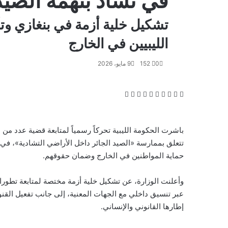
في تشاد بتهمة الصيد 
تشكيل خلية أزمة في بنغازي وتأ
الليبيين في الخارج
0
152
9 مايو، 2026
‫X
فيسبوك
لينكدإن
بينتيريست
طباعة
‫Pocket
Odnoklassniki
باشرت الحكومة الليبية تحركاً رسمياً لمتابعة قضية عدد من 
تتعلق بممارسة «الصيد الجائر داخل الأراضي التشادية»، في خ
حماية المواطنين في الخارج وضمان حقوقهم.
وأعلنت الوزارة، عن تشكيل خلية أزمة مختصة لمتابعة تطورا
عبر تنسيق داخلي مع الجهات المعنية، إلى جانب تفعيل القن
إطارها القانوني والإنساني.