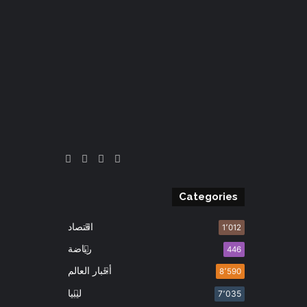
انستقرام
‫X
‫YouTube
فيسبوك
Categories
اقتصاد
1٬012
رياضة
446
أخبار العالم
8٬590
ليبيا
7٬035