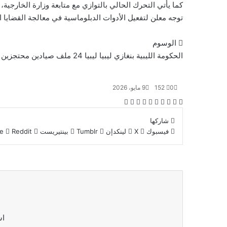
كما يأتي التحرك الحالي بالتوازي مع متابعة وزارة الخارجية،
توجه معلن لتفعيل الأدوات الدبلوماسية في معالجة القضايا ال
الوسوم
الحكومة الليبية
بنغازي
ليبيا
ليبيا 24
ملف صيادين محتجزين 
0
152
9 مايو، 2026
‫X
فيسبوك
لينكدإن
بينتيريست
طباعة
‫Pocket
Odnoklassniki
شاركها
فيسبوك
‫X
لينكدإن
بينتيريست
اش