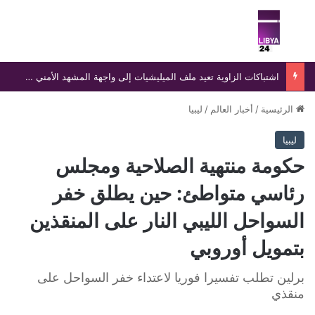
بحث عن
الق
اشتباكات الزاوية تعيد ملف الميليشيات إلى واجهة المشهد الأمني في غرب ليبيا
الرئيسية
/
أخبار العالم
/
ليبيا
ليبيا
حكومة منتهية الصلاحية ومجلس
رئاسي متواطئ: حين يطلق خفر
السواحل الليبي النار على المنقذين
بتمويل أوروبي
برلين تطلب تفسيرا فوريا لاعتداء خفر السواحل على
منقذي