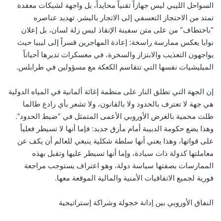
السواحل الليبي ليس جهازاً تقنياً محايداً، بل واجهة لشبكات معقدة
تمتد من الاحتجاز التعسفي إلى الاتجار بالبشر. تهديد عناصره
“باختطاف” من على متن سفينة الإنقاذ ليس زلة لسان، بل إعلان
نوايا يعكس ممارسة راسخة: إعادة المهاجرين قسراً إلى ليبيا حيث
يواجهون التعذيب والابتزاز والسخرة، في معسكرات تديرها أحياناً
الميليشيات نفسها التي تتقاسم الكعكة مع مسؤولين في طرابلس.
إن الجهة التي تطلق النار على منظمة إغاثة ألمانية في المياه الدولية
هي جهة لا تعترف بالحدود ولا بالقانون، ولا تشعر بأي رادع طالما
ظلت محمية بالغرض الأوروبي الأعمى المتمثل في “ضبط الحدود”.
وهذا يضع حكومة الدبيبة أمام مأزق جديد: فإما أنها لا تسيطر فعلياً
على قواتها، وهذا يعني أنها سلطة شكلية ينبغي للعالم أن يكف عن
معاملتها كدولة ذات سيادة، وإما أنها تسيطر عليها وتقبل بهذه
الممارسات بصفتها سياسة دولة، وهو اعتراف يستوجب مراجعة
فورية لجميع الاتفاقيات الأمنية والمالية الموقعة معها.
النفاق الأوروبي بين إدانة خجولة وشراكة إستراتيجية