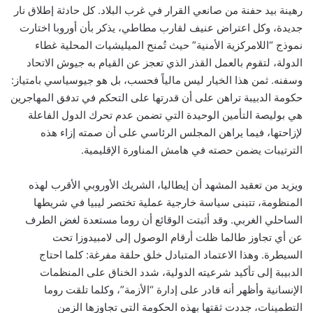
رهينة بيد حفنة من صانعي القرار في غرب البلاد. كل حادثة إطلاق نار
جديدة، وكل اعتراض عنيف لقارب مطاطي، يذكر بأن أوروبا اختارت
نموذج “اللامركزية الأمنية” حيث تُمنح الميليشيات المحلية غطاء
الدولة، لتقوم بالعمل القذر الذي تعجز عن القيام به جيوش الاتحاد
وسفنه. ثمن هذا الخيار ليس مالياً فحسب، بل هو جيوسياسي بامتياز:
حكومة الدبيبة تراهن على أن قدرتها على التحكم في تدفق المهاجرين
هي بوليصة التأمين الوحيدة التي تضمن عدم تحرك الدول الفاعلة
لإزاحتها، فيما يراهن المجلس الرئاسي على أن صمته إزاء هذه
الترتيبات يضمن حصته في هامش المناورة الإقليمية.
ويزيد من تعقيد المشهد أن إيطاليا، الشريك الأوروبي الأقرب لهذه
المنظومة، تتبنى سياسة خارجية عملية تختصر ليبيا في شريطها
الساحلي الغربي. وقد أثبتت الوقائع أن روما مستعدة لغض الطرف
عن أي تجاوز طالما ظلت أرقام الوصول إلى لامبيدوزا تحت
السيطرة. وهذا الاعتماد المتبادل خلق حلقة مفرغة: كلما احتاج
الدبيبة إلى تأكيد شرعيته الدولية، شدد الخناق على المنظمات
الإنسانية وأظهر أنه قادر على إدارة “الأزمة”، وكلما تلقت روما
التطمينات، جددت ثقتها بهذه الحكومة التي تجاوزها الزمن