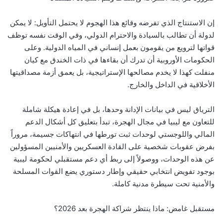
إن الاستنتاج الذي تفرضه وقائع هذا الهجوم لا يحتمل التأويل: لا يمكن
لدولة أن تطالب بالسيادة والاحترام الدولي، وفي الوقت نفسه توظف
قواتها لترويع من يقومون بعمل إنساني في المياه الدولية. وعلى
الحكومات الأوروبية أن تدرك أن بقاءها في ذات الخندق مع كيان
منفلت كهذا لا يخدم مصالحها الإستراتيجية، بل يعمق أزمة مصداقيتها
الأخلاقية في الداخل والخارج.
الترياق ليس في بيانات الإدانة وحدها، بل في إعادة هيكلة شاملة
للتعاون مع ليبيا في مجال الهجرة، تبدأ بتعليق كل أشكال الدعم
المالي واللوجستي لوحدات ثبت تورطها في انتهاكات جسيمة، مروراً
بفرض عقوبات شخصية على القادة العسكريين والأمنيين المسؤولين
عن هذه الوحدات، ووصولاً إلى ربط أي دعم مستقبلي لحكومة ليبية
بوجود تفويض انتخابي حقيقي وإطار دستوري يضع القوات المسلحة
والأمنية تحت سيطرة مدنية كاملة.
مستقبل غامض: ماذا ينتظر شراكة الهجرة بعد 2026؟