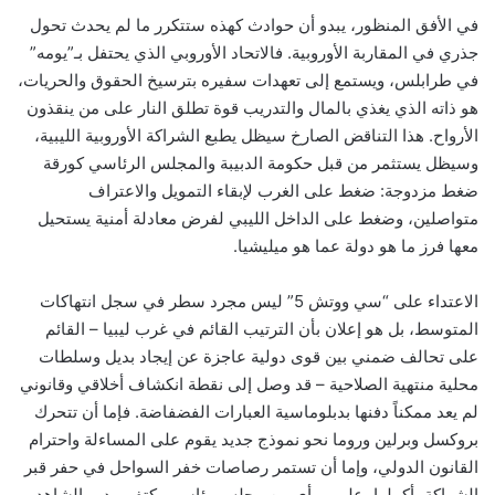
في الأفق المنظور، يبدو أن حوادث كهذه ستتكرر ما لم يحدث تحول
جذري في المقاربة الأوروبية. فالاتحاد الأوروبي الذي يحتفل بـ”يومه”
في طرابلس، ويستمع إلى تعهدات سفيره بترسيخ الحقوق والحريات،
هو ذاته الذي يغذي بالمال والتدريب قوة تطلق النار على من ينقذون
الأرواح. هذا التناقض الصارخ سيظل يطبع الشراكة الأوروبية الليبية،
وسيظل يستثمر من قبل حكومة الدبيبة والمجلس الرئاسي كورقة
ضغط مزدوجة: ضغط على الغرب لإبقاء التمويل والاعتراف
متواصلين، وضغط على الداخل الليبي لفرض معادلة أمنية يستحيل
معها فرز ما هو دولة عما هو ميليشيا.
الاعتداء على “سي ووتش 5” ليس مجرد سطر في سجل انتهاكات
المتوسط، بل هو إعلان بأن الترتيب القائم في غرب ليبيا – القائم
على تحالف ضمني بين قوى دولية عاجزة عن إيجاد بديل وسلطات
محلية منتهية الصلاحية – قد وصل إلى نقطة انكشاف أخلاقي وقانوني
لم يعد ممكناً دفنها بدبلوماسية العبارات الفضفاضة. فإما أن تتحرك
بروكسل وبرلين وروما نحو نموذج جديد يقوم على المساءلة واحترام
القانون الدولي، وإما أن تستمر رصاصات خفر السواحل في حفر قبر
الشراكة بأكملها، على مرأى من مجلس رئاسي يكتفي بدور الشاهد