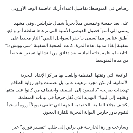
رصاص في المتوسط: تفاصيل اعتداء أربك عاصمة الوفد الأوروبي
على بعد خمسة وخمسين ميلاً بحرياً شمال طرابلس، وفي مشهد
ينتمي إلى أسوأ فصول الفوضى الأمنية التي ترعاها سلطة أمر واقع،
أطلق عناصر مما يُسمى بـ”خفر السواحل الليبي” النار مجدداً على
سفينة إنقاذ مدنية. هذه المرة، كانت الضحية السفينة “سي ووتش 5”
التابعة لمنظمة إغاثة ألمانية، بعد دقائق من انتشالها تسعين شخصاً
من مياه المتوسط.
الواقعة التي وثقتها المنظمة وأبلغت بها مراكز الإنقاذ البحرية
الألمانية، لم تكن مجرد ترهيب عابر، بل تضمنت وفق رواية الطاقم
تهديدات صريحة “بالصعود إلى السفينة واختطاف من كانوا على متنها
ونقلهم إلى ليبيا”. التهديد الذي نُقل حرفياً في بيانات المنظمة،
يكشف بجلاء الطبيعة الحقيقية للجهة التي تتلقى تمويلاً أوروبياً سخياً
لتقوم بدور حارس البوابة البحرية للقارة العجوز.
وسارعت وزارة الخارجية في برلين إلى طلب “تفسير فوري” عبر