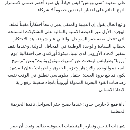
على سفينة “سي ووتش” ليس حياداً، بل ضوء أخضر ضمني لاستمرار
النهج القائم على اعتبار المنقذين خصوماً لا شركاء.
واقع الحال يقول إن الدبيبة والمنفي يديران معاً احتكاراً مقيتاً لملف
الهجرة. الأول عبر القبضة الأمنية والمالية على التشكيلات المسلحة
التي تنتحل صفة خفر السواحل، والثاني عبر شرعنة هذا الاحتكار
بخطاب السيادة والوحدة الوطنية في المحافل الدولية. وعندما يقف
سفير الاتحاد الأوروبي لدى ليبيا، نيكولا أورلاندو، في احتفالية “يوم
أوروبا” بطرابلس ليتحدث عن “شريك موثوق وثابت” وعن “ترسيخ
السيادة والوحدة والازدهار وتعزيز الحقوق والحريات”، فإن المشهد
يكون قد بلغ ذروة العبث: احتفال دبلوماسي تنطلق في الوقت نفسه
رصاصات القوة البحرية الممولة أوروبياً باتجاه سفينة ترفع راية
الإنقاذ الإنساني.
أداة قمع لا حارس حدود: عندما يصبح خفر السواحل نافذة الجريمة
المنظمة
شهادات الناجين وتقارير المنظمات الحقوقية طالما وثقت أن خفر