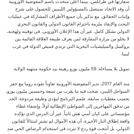
سفارتها في طرابلس، بينما أعلن متحدث باسم المفوضية الأوروبية
أن وفد الاتحاد سيتصل بالمسؤولين الليبيين للحصول على شرح
وإثبات الحقائق، مع تذكير بأن جميع الأطراف المشاركة في عمليات
البحث والإنقاذ ملزمة باحترام القانون الدولي والقانون البحري
الدولي بشكل كامل. غير أن هذا الإعلان الأوروبي، في توقيته ولهجته،
لا يخلو من مرارة المفارقة لمن يعرف طبيعة العلاقة القائمة بين
بروكسل والميليشيات البحرية التي ترتدي قميص الدولة في غرب
ليبيا.
تمويل بلا مساءلة: 59 مليون يورو رهينة بيد حكومة منتهية الولاية
منذ العام 2017، تدير المفوضية الأوروبية تعاوناً تقوده روما مع خفر
السواحل الليبي، ضخت فيه ما يقرب من تسعة وخمسين مليون يورو،
بحسب معطيات سابقة. صُمم البرنامج ليؤدي وظيفة مزدوجة: الحد
من تدفق المهاجرين إلى الشواطئ الإيطالية أولاً، وإضفاء غطاء
مؤسساتي على كيان أمني هش ثانياً. غير أن الدرس الذي تؤكده
واقعة إطلاق النار الأخيرة، أن هذه الأموال لم تشترِ امتثالاً للقانون
الدولي، بل أنتجت قوة ردع لا تتردد في استخدام الرصاص الحي ضد