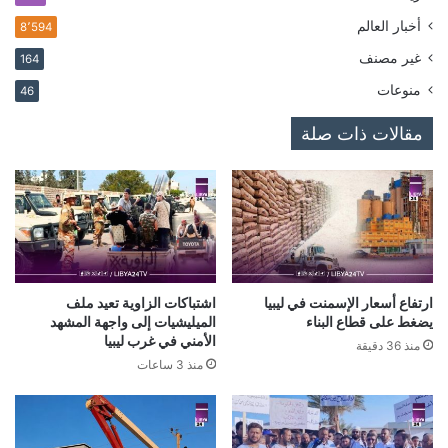
أخبار العالم
8٬594
غير مصنف
164
منوعات
46
مقالات ذات صلة
ارتفاع أسعار الإسمنت في ليبيا
اشتباكات الزاوية تعيد ملف
يضغط على قطاع البناء
الميليشيات إلى واجهة المشهد
الأمني في غرب ليبيا
منذ 36 دقيقة
منذ 3 ساعات