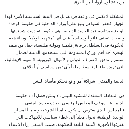
من ينتشلون أرواحاً من الغرق.
المشكلة لا تكمن في واقعة فردية، بل في البنية السياسية الآمرة لهذا
الجهاز. فخفر السواحل يتبع نظرياً وزارة الداخلية في حكومة الوحدة
الوطنية برئاسة عبد الحميد الدبيبة، وهي حكومة تقادمت شرعيتها
وأضحت تصنف قانوناً وسياسياً على أنها “منتهية الولاية”. وبقاء هذه
الحكومة في السلطة، برعاية إقليمية ودولية ملتبسة، جعل من ملف
الهجرة أحد أهم أوراق المساومة التي يستخدمها الدبيبة لضمان
استمرار تدفق الاعتراف الدولي والأموال الأوروبية، لا سيما الإيطالية،
التي تريد إبقاء المتوسط مغلقاً بأي ثمن سياسي أو أخلاقي.
الدبيبة والمنفي: شراكة أمر واقع تحتكر مأساة البشر
في المعادلة المعقدة للمشهد الليبي، لا يمكن فصل أداء حكومة
الدبيبة عن موقف المجلس الرئاسي بقيادة محمد المنفي.
فالمجلس، الذي يفترض أن يكون حامياً للشرعية وضامناً لمسار
الوحدة الوطنية، تحول فعلياً إلى غطاء سياسي للانتهاكات التي
تقترفها الأجهزة الأمنية التابعة للحكومة. صمت المنفي إزاء الاعتداء