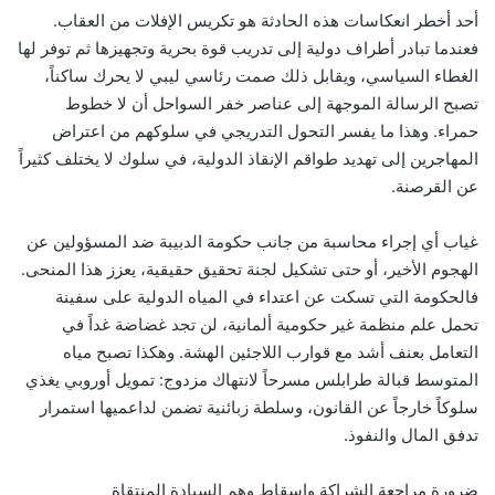
أحد أخطر انعكاسات هذه الحادثة هو تكريس الإفلات من العقاب.
فعندما تبادر أطراف دولية إلى تدريب قوة بحرية وتجهيزها ثم توفر لها
الغطاء السياسي، ويقابل ذلك صمت رئاسي ليبي لا يحرك ساكناً،
تصبح الرسالة الموجهة إلى عناصر خفر السواحل أن لا خطوط
حمراء. وهذا ما يفسر التحول التدريجي في سلوكهم من اعتراض
المهاجرين إلى تهديد طواقم الإنقاذ الدولية، في سلوك لا يختلف كثيراً
عن القرصنة.
غياب أي إجراء محاسبة من جانب حكومة الدبيبة ضد المسؤولين عن
الهجوم الأخير، أو حتى تشكيل لجنة تحقيق حقيقية، يعزز هذا المنحى.
فالحكومة التي تسكت عن اعتداء في المياه الدولية على سفينة
تحمل علم منظمة غير حكومية ألمانية، لن تجد غضاضة غداً في
التعامل بعنف أشد مع قوارب اللاجئين الهشة. وهكذا تصبح مياه
المتوسط قبالة طرابلس مسرحاً لانتهاك مزدوج: تمويل أوروبي يغذي
سلوكاً خارجاً عن القانون، وسلطة زبائنية تضمن لداعميها استمرار
تدفق المال والنفوذ.
ضرورة مراجعة الشراكة وإسقاط وهم السيادة المنتقاة