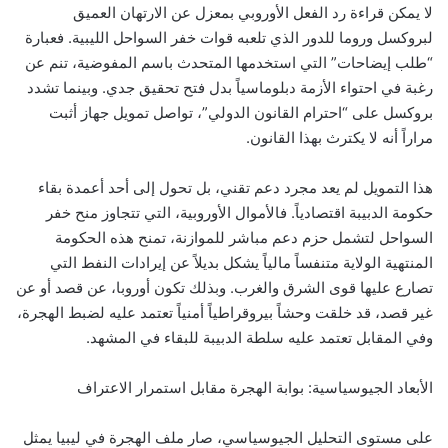
لا يمكن قراءة رد الفعل الأوروبي بمعزل عن الارتهان العميق
لبروكسل وروما للدور الذي تلعبه قوات خفر السواحل الليبية. فعبارة
“طلب إيضاحات” التي استخدمها المتحدث باسم المفوضية، تنم عن
رغبة في احتواء الأزمة دبلوماسياً بدل فتح تحقيق جدي. وبينما تشدد
بروكسل على “احترام القانون الدولي”، تواصل تمويل جهاز أثبت
مراراً أنه لا يكترث بهذا القانون.
هذا التمويل لم يعد مجرد دعم تقني، بل تحول إلى أحد أعمدة بقاء
حكومة الدبيبة اقتصادياً. فالأموال الأوروبية، التي تتجاوز منح خفر
السواحل لتشمل حزم دعم مباشر للموازنة، تمنح هذه الحكومة
المنتهية الولاية متنفساً مالياً يشكل بديلاً عن إيرادات النفط التي
تصارع عليها قوى الشرق والغرب. وبذلك تكون أوروبا، عن قصد أو عن
غير قصد، قد خلقت وحشاً بيروقراطياً أمنياً تعتمد عليه لضبط الهجرة،
وفي المقابل تعتمد عليه سلطة الدبيبة للبقاء في المشهد.
الأبعاد الجيوسياسية: بوابة الهجرة مقابل استمرار الاعتراف
على مستوى التحليل الجيوسياسي، صار ملف الهجرة في ليبيا يمثل