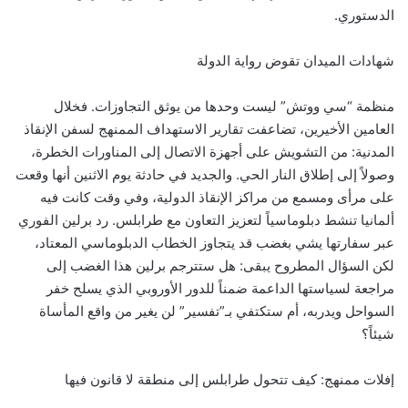
الدستوري.
شهادات الميدان تقوض رواية الدولة
منظمة “سي ووتش” ليست وحدها من يوثق التجاوزات. فخلال
العامين الأخيرين، تضاعفت تقارير الاستهداف الممنهج لسفن الإنقاذ
المدنية: من التشويش على أجهزة الاتصال إلى المناورات الخطرة،
وصولاً إلى إطلاق النار الحي. والجديد في حادثة يوم الاثنين أنها وقعت
على مرأى ومسمع من مراكز الإنقاذ الدولية، وفي وقت كانت فيه
ألمانيا تنشط دبلوماسياً لتعزيز التعاون مع طرابلس. رد برلين الفوري
عبر سفارتها يشي بغضب قد يتجاوز الخطاب الدبلوماسي المعتاد،
لكن السؤال المطروح يبقى: هل ستترجم برلين هذا الغضب إلى
مراجعة لسياستها الداعمة ضمناً للدور الأوروبي الذي يسلح خفر
السواحل ويدربه، أم ستكتفي بـ”تفسير” لن يغير من واقع المأساة
شيئاً؟
إفلات ممنهج: كيف تتحول طرابلس إلى منطقة لا قانون فيها