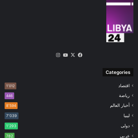
‫X
فيسبوك
‫YouTube
انستقرام
Categories
اقتصاد
1٬012
رياضة
446
أخبار العالم
8٬594
ليبيا
7٬039
دولى
1٬293
عربى
782