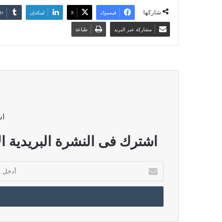
شاركها
فيسبوك
‫X
لينكدإن
مشاركة عبر البريد
طباعة
اش
اشترك فى النشرة البريدية ال
أدخل
بريدك
الإلكتروني