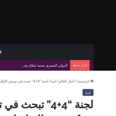
ا
أخبار عاجلة
الدولي المصري محمد صلاح يصل تركيا تمهيدًا لإ
الرئيسية
/
أخبار العالم
/
ليبيا
/
لجنة “4+4” تبحث في تونس الإطار الانتخابي وتؤكد تقدم النقاشات نحو مسار توافقي في ليبيا
ليبيا
لجنة “4+4” تبحث