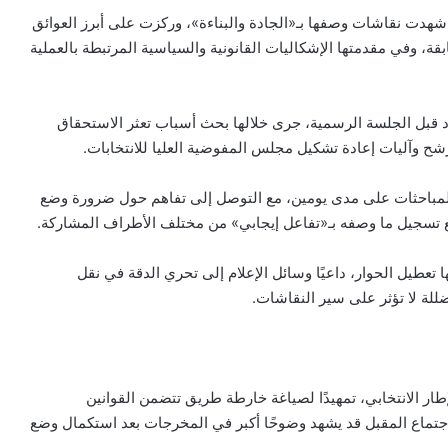
هدت نقاشات وصفها بـ«الجادة والبناءة»، وركزت على أبرز العوائق
بقة، وفي مقدمتها الإشكاليات القانونية والسياسية المرتبطة بالعملية
د قبل الجلسة الرسمية، جرى خلالها بحث أسباب تعثر الاستحقاق
رشح وآليات إعادة تشكيل مجلس المفوضية العليا للانتخابات.
لمباحثات على مدى يومين، مع التوصل إلى تفاهم حول ضرورة وضع
ع تسجيل ما وصفه بـ«تفاعل إيجابي» من مختلف الأطراف المشاركة.
طيل الحوار، داعيًا وسائل الإعلام إلى تحري الدقة في نقل
لة لا تؤثر على سير النقاشات.
طار الانتخابي، تمهيدًا لصياغة خارطة طريق تتضمن القوانين
 الاجتماع المقبل قد يشهد وضوحًا أكبر في المخرجات بعد استكمال وضع