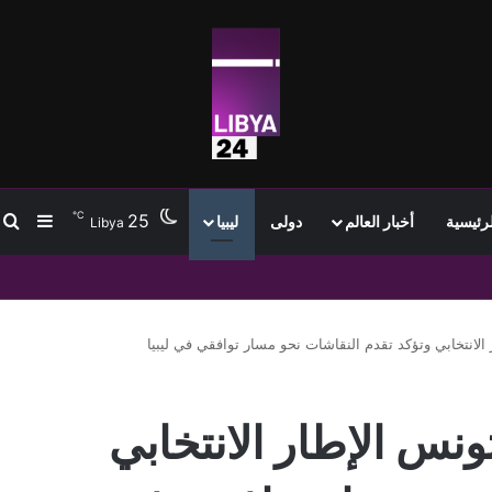
℃
25
ب
إضافة
لرئيسية
أخبار العالم
دولى
ليبيا
Libya
تمام انتقاله إلى طرابزون سبور وسط استقبال جماهيري واسع
 في تونس الإطار الانتخابي