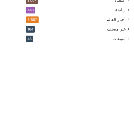
اقتصاد
1٬007
رياضة
446
أخبار العالم
8٬557
غير مصنف
164
منوعات
46