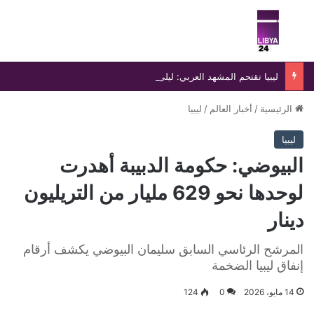
بحث عن
الق
ليبيا تقتحم المشهد العربي: ليلى الأوجلي أول امرأة من ذوي الإعاقة تتبوأ منصب نائب رئيس مجلس الأمناء العرب
الرئيسية
/
أخبار العالم
/
ليبيا
ليبيا
البيوضي: حكومة الدبيبة أهدرت
لوحدها نحو 629 مليار من التريليون
دينار
المرشح الرئاسي السابق سليمان البيوضي يكشف أرقام
إنفاق ليبيا الضخمة
14 مايو، 2026
0
124