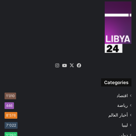
‫X
فيسبوك
‫YouTube
انستقرام
Categories
اقتصاد
1٬010
رياضة
446
أخبار العالم
8٬576
ليبيا
7٬022
دولى
1٬292