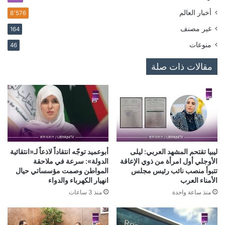
أخبار العالم
8٬576
غير مصنف
164
منوعات
46
مقالات ذات صلة
ليبيا تقتحم المشهد العربي: ليلى
أبوعميد توجّه انتقاداً لاذعاً لـ«انتقائية
الأوجلي أول امرأة من ذوي الإعاقة
الدولة»: سرعة في ملاحقة
تتبوأ منصب نائب رئيس مجلس
المواطن وصمت مؤسساتي حيال
الأمناء العرب
انهيار الكهرباء والدواء
منذ ساعة واحدة
منذ 3 ساعات