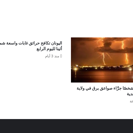
اليونان تكافح حرائق غابات واسعة شم
أثينا لليوم الرابع
منذ 3 أيام
صرع 14 شخصًا جرَّاء صواعق برق في ولاية
دية