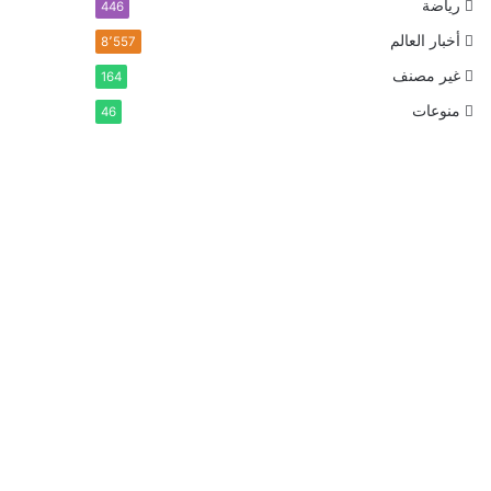
رياضة
446
أخبار العالم
8٬557
غير مصنف
164
منوعات
46