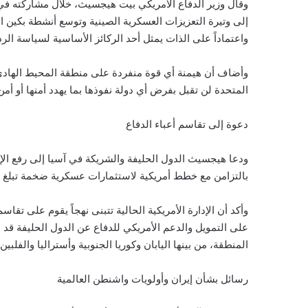
وقال وزير الدفاع الأمريكي بيت هيجسيث، خلال مشاركته ف
إلى وتيرة التعزيزات العسكرية الصينية وتوسع أنشطة بكين ال
واعتماداً على الذات يمثل أحد الركائز الأساسية لسياسة الردع
وأضاف أن هيمنة أي قوة منفردة على منطقة المحيط الهادي من
المتحدة لن تقبل بفرض أي دولة نفوذها بما يهدد أمنها أو أمن
دعوة إلى تقاسم أعباء الدفاع
بالتزامن مع خطط أمريكية لاستثمارات عسكرية ضخمة تبلغ نحو 1.5 تريليون دو
وأكد أن الإدارة الأمريكية الحالية تتبنى نهجاً يقوم على تقاسم
على التمويل والدعم الأمريكي للدفاع عن الدول الحليفة قد 
المنطقة، من بينها اليابان وكوريا الجنوبية وأستراليا والفلبين 
رسائل بشأن إيران وأولويات واشنطن العالمية