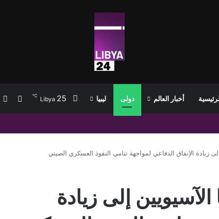
℃
25
ب
إضافة
لرئيسية
أخبار العالم
دولى
ليبيا
Libya
تمام انتقاله إلى طرابزون سبور وسط استقبال جماهيري واسع
ى زيادة الإنفاق الدفاعي لمواجهة تنامي النفوذ العسكري الصيني
لآسيويين إلى زيادة