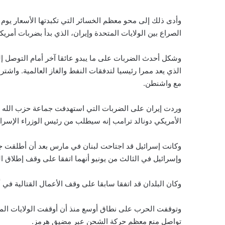
وأدى ذلك إلى محو معظم الخسائر التي تكبدتها الأسعار يوم ا
الصراع بين الولايات المتحدة وإيران، الذي بدأ بضربات أمريك
وشكل أحدث الضربات على ما يبدو عائقا آخر أمام التوصل إلى
الذي يعد ممرا رئيسيا لتدفقات النفط والغاز العالمية. واش
مع واشنطن.
وردت إيران على الضربات التي استهدفت جماعة حزب الله ال
الأمريكي دونالد ترامب إنه سيطلب من رئيس الوزراء الإسرائي
وكانت إسرائيل قد اجتاحت لبنان في مارس بعد أن أطلقت جم
وإسرائيل في الثالث من يونيو أنهما اتفقا على وقف إطلا
وكان البلدان قد اتفقا سابقا على وقف الأعمال القتالية في 
وتوقفت الحرب على نطاق أوسع منذ أن أوقفت الولايات المتح
تواصل منع معظم حركة الشحن عبر مضيق هرمز.