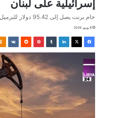
إسرائيلية على لبنان
خام برنت يصل إلى 95.42 دولار للبرميل
8 يونيو، 2026
فيسبوك
‫X
لينكدإن
بينتيريست