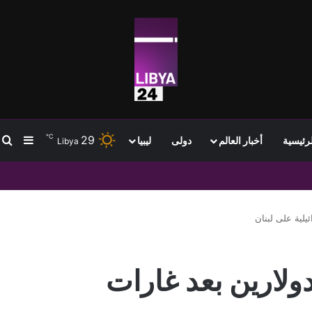
℃
29
ب
إضافة
لرئيسية
أخبار العالم
دولى
ليبيا
Libya
يلية على لبنان
ولارين بعد غارات