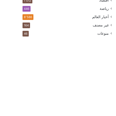
اقتصاد
1٬012
رياضة
446
أخبار العالم
8٬586
غير مصنف
164
منوعات
46