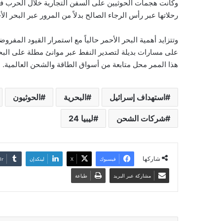
وكانت هجمات الحوثيين على السفن التجارية خلال الحرب 
رحلاتها عبر رأس الرجاء الصالح بدلاً من المرور عبر البحر ا
وتتزايد أهمية البحر الأحمر حالياً مع استمرار القيود المف
على مسارات بديلة لتصدير النفط عبر موانئ مطلة على البحر
هذا الممر محل متابعة من أسواق الطاقة والشحن العالمية.
استهداف إسرائيل
البحرية
الحوثيون
شركات الشحن
ليبيا 24
شاركها
فيسبوك
‫X
لينكدإن
مشاركة عبر البريد
طباعة