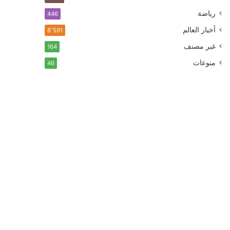
رياضة
446
أخبار العالم
8٬591
غير مصنف
164
منوعات
46