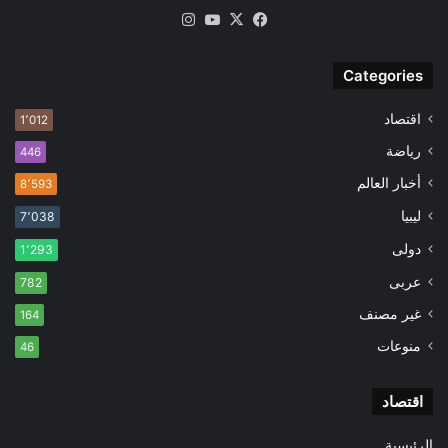
‫X
فيسبوك
‫YouTube
انستقرام
Categories
اقتصاد
1٬012
رياضة
446
أخبار العالم
8٬593
ليبيا
7٬038
دولى
1٬293
عربى
782
غير مصنف
164
منوعات
46
اقتصاد
الرئيسية