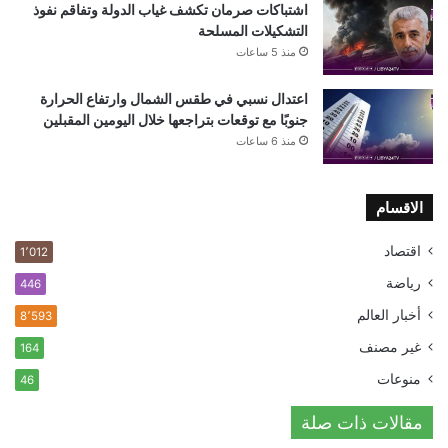
اشتباكات صرمان تكشف غياب الدولة وتفاقم نفوذ
التشكيلات المسلحة
منذ 5 ساعات
اعتدال نسبي في طقس الشمال وارتفاع الحرارة
جنوبًا مع توقعات بتراجعها خلال اليومين المقبلين
منذ 6 ساعات
الاقسام
اقتصاد
1٬012
رياضة
446
أخبار العالم
8٬593
غير مصنف
164
منوعات
46
مقالات ذات صلة