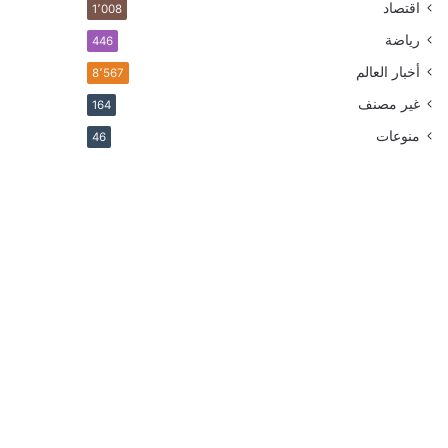
اقتصاد
1٬008
رياضة
446
أخبار العالم
8٬567
غير مصنف
164
منوعات
46