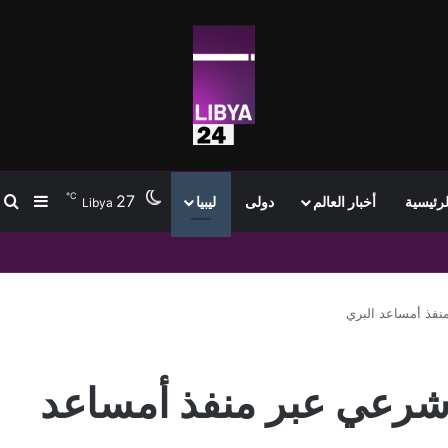
℃
27
ب
إضافة
لرئيسية
أخبار العالم
دولى
ليبيا
Libya
ا غير شرعي عبر منفذ أمساعد