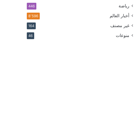
رياضة
446
أخبار العالم
8٬596
غير مصنف
164
منوعات
46