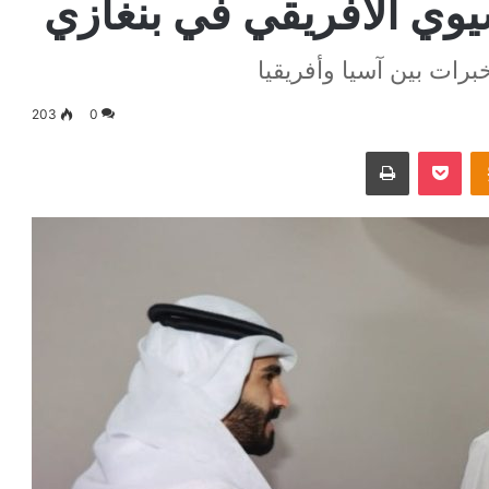
سيوي الأفريقي في بنغازي
برات بين آسيا وأفريقيا
203
0
Odnoklassniki
‫Pocket
طباعة