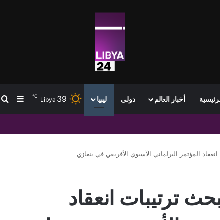
℃
39
ب
إضافة
لرئيسية
أخبار العالم
دولى
ليبيا
Libya
ل لتعزيز استقرار الشبكة
عقاد المؤتمر البرلماني الآسيوي الأفريقي في بنغازي
ث ترتيبات انعقاد