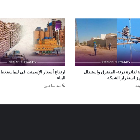
 لدائرة درنة-المفترق واستبدال
ارتفاع أسعار الإسمنت في ليبيا يضغط
يز استقرار الشبكة
البناء
منذ ساعتين