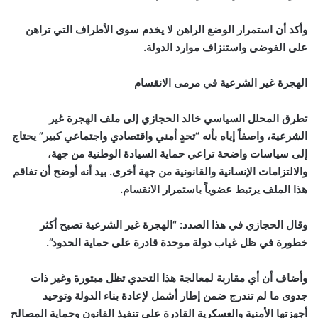
وأكد أن استمرار الوضع الراهن لا يخدم سوى الأطراف التي تراهن
على الفوضى واستنزاف موارد الدولة.
الهجرة غير الشرعية في مرمى الانقسام
تطرق المحلل السياسي خالد الحجازي إلى ملف الهجرة غير
الشرعية، واصفاً إياه بأنه “تحدٍ أمني واقتصادي واجتماعي كبير” يحتاج
إلى سياسات واضحة تراعي حماية السيادة الوطنية من جهة،
والالتزامات الإنسانية والقانونية من جهة أخرى. بيد أنه أوضح أن تفاقم
هذا الملف يرتبط عضوياً باستمرار الانقسام.
وقال الحجازي في هذا الصدد: “الهجرة غير الشرعية تصبح أكثر
خطورة في ظل غياب دولة موحدة قادرة على حماية الحدود”.
وأضاف أن أي مقاربة لمعالجة هذا التحدي تظل مبتورة وغير ذات
جدوى ما لم تندرج ضمن إطار أشمل لإعادة بناء الدولة وتوحيد
أجهزتها الأمنية والعسكرية القادرة على تنفيذ القانون وحماية المصالح