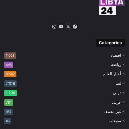
‫X
فيسبوك
‫YouTube
انستقرام
Categories
اقتصاد
1٬008
رياضة
446
أخبار العالم
8٬567
ليبيا
7٬016
دولى
1٬290
عربى
781
غير مصنف
164
منوعات
46