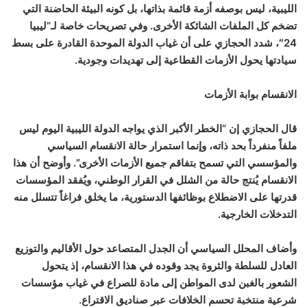
الليبية، ليس بوصفه أزمة قائمة بذاتها، بل كونه البيئة الحاضنة التي
تضخم كل الملفات الشائكة الأخرى. وفي تصريحات خاصة لـ”ليبيا
24″، شدد الحجازي على أن غياب الدولة الموحدة القادرة على بسط
سيادتها يحول الأزمات القطاعية إلى تهديدات وجودية.
الانقسام بوابة الأزمات
قال الحجازي إن “الخطر الأكبر الذي يواجه الدولة الليبية اليوم ليس
ملفاً منفرداً بحد ذاته، وإنما استمرار حالة الانقسام السياسي
والمؤسسي التي تسمح بتفاقم جميع الأزمات الأخرى”. وأوضح أن هذا
الانقسام يُنتج حالة من الشلل في القرار الوطني، ويُفقد المؤسسات
قدرتها على الاضطلاع بوظائفها الدستورية، ما يخلق فراغاً تتسلل منه
التدخلات الخارجية.
وأضاف المحلل السياسي أن الجدل المتصاعد حول الأقاليم والتوزيع
العادل للسلطة والثروة يجد وقوده في هذا الانقسام، إذ يتحول
الشعور بالغبن لدى المواطن إلى مادة للصراع في غياب مؤسسات
شرعية منتخبة تحسم الخلافات عبر صناديق الاقتراع.