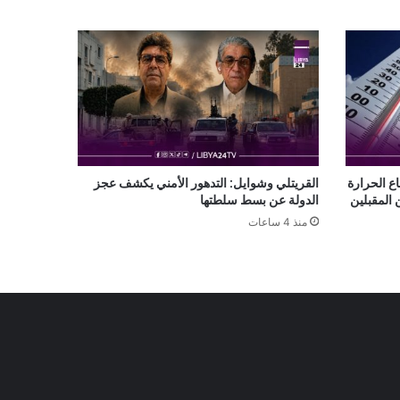
ع الحرارة
القريتلي وشوايل: التدهور الأمني يكشف عجز
 المقبلين
الدولة عن بسط سلطتها
منذ 4 ساعات