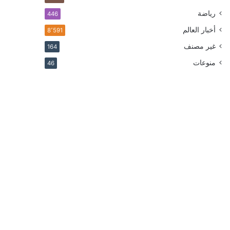
رياضة
446
أخبار العالم
8٬591
غير مصنف
164
منوعات
46