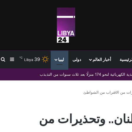
℃
39
ب
إضافة
لرئيسية
أخبار العالم
دولى
ليبيا
Libya
 التشكيلات المسلحة
يرات من الاقتراب من الشواطئ
طنان.. وتحذيرات من