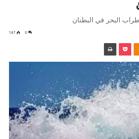
طراب البحر في البطنان
147
0
Odnoklassniki
‫Pocket
طباعة