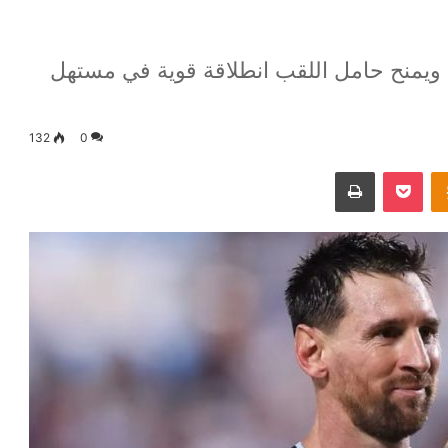
ي ويمنح حامل اللقب انطلاقة قوية في مستهل
132
0
Odnoklassniki
‫Pocket
طباعة