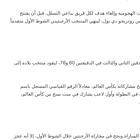
لات الهجومية وإلغاء هدف لكل فريق بداعي التسلل، قبل أن يفتتح
ً من تمريرة طويلة من رودريجو دي بول، لينهي المنتخب الأرجنتيني الشوط الأول متقدماً
واصل ميسي حضوره الحاسم في الشوط الثاني وأضاف الهدفين الثاني والثالث في الدقيقتين 60 و76، ليقود منتخب بلاده إلى
ئد الأرجنتين رصيده إلى 16 هدفاً في تاريخ مشاركاته بكأس العالم، معادلاً الرقم القياسي المسجل باسم
ثية في البطولة وأول لاعب يشارك في ست نسخ من كأس العالم،
اراة ونجح في مجاراة الأرجنتين خلال الشوط الأول، إلا أنه عجز