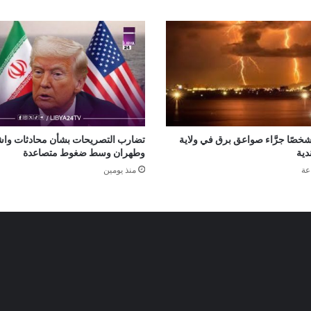
صرع 14 شخصًا جرَّاء صواعق برق في ولاية
تضارب التصريحات بشأن محادثات وا
دية
وطهران وسط ضغوط متصاعدة
منذ يومين