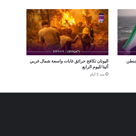
شنطن
اليونان تكافح حرائق غابات واسعة شمال غربي
أثينا لليوم الرابع
منذ 3 أيام