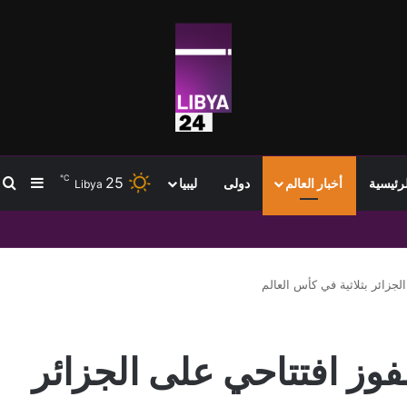
℃
25
ب
إضافة
لرئيسية
أخبار العالم
دولى
ليبيا
Libya
تمام انتقاله إلى طرابزون سبور وسط استقبال جماهيري واسع
لجزائر بثلاثية في كأس العالم
فوز افتتاحي على الجزائر