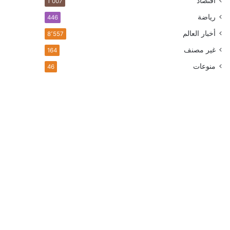
اقتصاد
1٬007
رياضة
446
أخبار العالم
8٬557
غير مصنف
164
منوعات
46