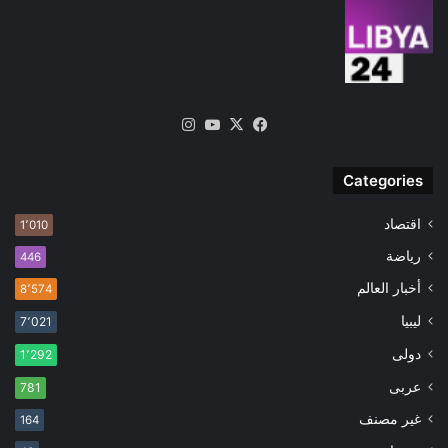
‫X
فيسبوك
‫YouTube
انستقرام
Categories
اقتصاد
1٬010
رياضة
446
أخبار العالم
8٬574
ليبيا
7٬021
دولى
1٬292
عربى
781
غير مصنف
164