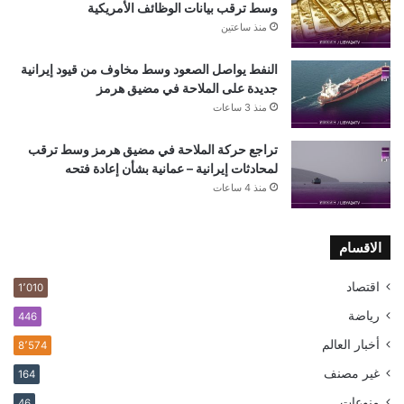
وسط ترقب بيانات الوظائف الأمريكية
منذ ساعتين
النفط يواصل الصعود وسط مخاوف من قيود إيرانية
جديدة على الملاحة في مضيق هرمز
منذ 3 ساعات
تراجع حركة الملاحة في مضيق هرمز وسط ترقب
لمحادثات إيرانية – عمانية بشأن إعادة فتحه
منذ 4 ساعات
الاقسام
اقتصاد
1٬010
رياضة
446
أخبار العالم
8٬574
غير مصنف
164
منوعات
46