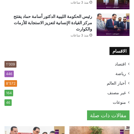
منذ 3 ساعات
رئيس الحكومة الليبية الدكتور أسامة حماد يفتتح
مركز القيادة الإنسانية لتعزيز الاستجابة للأزمات
والكوارث
منذ 3 ساعات
الاقسام
اقتصاد
1٬009
رياضة
446
أخبار العالم
8٬572
غير مصنف
164
منوعات
46
مقالات ذات صلة