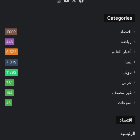
‫X
فيسبوك
‫YouTube
انستقرام
Categories
اقتصاد
1٬009
رياضة
446
أخبار العالم
8٬572
ليبيا
7٬019
دولى
1٬292
عربى
781
غير مصنف
164
منوعات
46
اقتصاد
الرئيسية