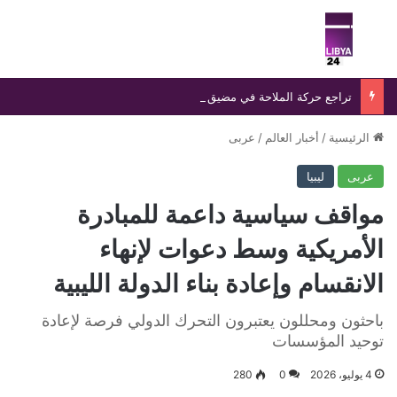
بحث عن
الق
تراجع حركة الملاحة في مضيق هرمز وسط ترقب لمحادثات إيرانية – عمانية بشأن إعادة فتحه
الرئيسية
/
أخبار العالم
/
عربى
عربى
ليبيا
مواقف سياسية داعمة للمبادرة
الأمريكية وسط دعوات لإنهاء
الانقسام وإعادة بناء الدولة الليبية
باحثون ومحللون يعتبرون التحرك الدولي فرصة لإعادة
توحيد المؤسسات
4 يوليو، 2026
0
280