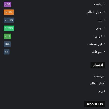
رياضة
446
أخبار العالم
8٬567
ليبيا
7٬016
دولى
1٬290
عربى
781
غير مصنف
164
منوعات
46
اقتصاد
الرئيسية
أخبار العالم
عربى
About Us