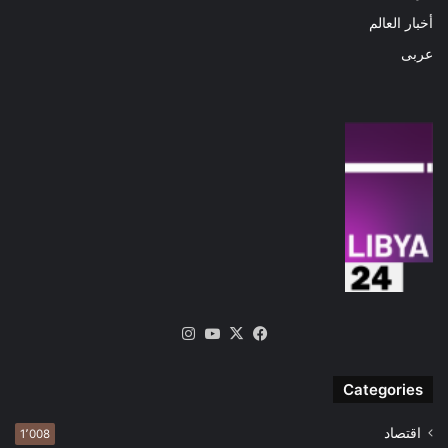
أخبار العالم
عربى
‫X
فيسبوك
‫YouTube
انستقرام
Categories
اقتصاد
1٬008