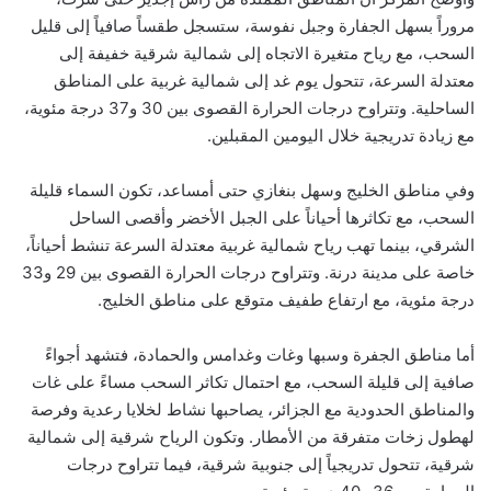
مروراً بسهل الجفارة وجبل نفوسة، ستسجل طقساً صافياً إلى قليل
السحب، مع رياح متغيرة الاتجاه إلى شمالية شرقية خفيفة إلى
معتدلة السرعة، تتحول يوم غد إلى شمالية غربية على المناطق
الساحلية. وتتراوح درجات الحرارة القصوى بين 30 و37 درجة مئوية،
مع زيادة تدريجية خلال اليومين المقبلين.
وفي مناطق الخليج وسهل بنغازي حتى أمساعد، تكون السماء قليلة
السحب، مع تكاثرها أحياناً على الجبل الأخضر وأقصى الساحل
الشرقي، بينما تهب رياح شمالية غربية معتدلة السرعة تنشط أحياناً،
خاصة على مدينة درنة. وتتراوح درجات الحرارة القصوى بين 29 و33
درجة مئوية، مع ارتفاع طفيف متوقع على مناطق الخليج.
أما مناطق الجفرة وسبها وغات وغدامس والحمادة، فتشهد أجواءً
صافية إلى قليلة السحب، مع احتمال تكاثر السحب مساءً على غات
والمناطق الحدودية مع الجزائر، يصاحبها نشاط لخلايا رعدية وفرصة
لهطول زخات متفرقة من الأمطار. وتكون الرياح شرقية إلى شمالية
شرقية، تتحول تدريجياً إلى جنوبية شرقية، فيما تتراوح درجات