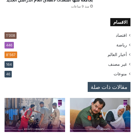
منذ 9 ساعات
الاقسام
اقتصاد
1٬008
رياضة
446
أخبار العالم
8٬567
غير مصنف
164
منوعات
46
مقالات ذات صلة