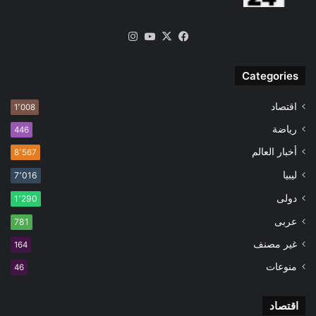
‫X
فيسبوك
‫YouTube
انستقرام
Categories
اقتصاد
1٬008
رياضة
446
أخبار العالم
8٬567
ليبيا
7٬016
دولى
1٬290
عربى
781
غير مصنف
164
منوعات
46
اقتصاد