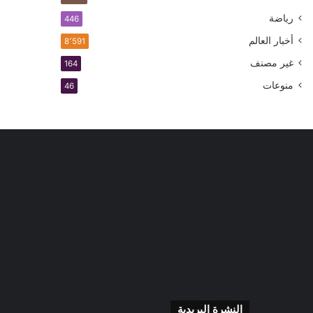
رياضة
446
أخبار العالم
8٬591
غير مصنف
164
منوعات
46
النشرة البريدية