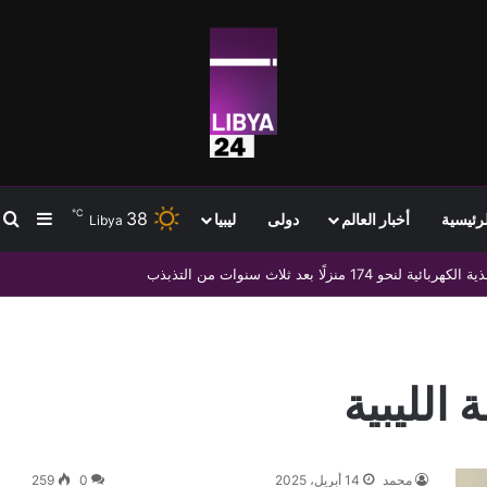
℃
38
ب
إضافة
لرئيسية
أخبار العالم
دولى
ليبيا
Libya
ا بعد ثلاث سنوات من التذبذب
 الليبية
محمد
14 أبريل، 2025
0
259