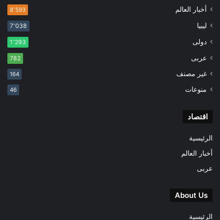
أخبار العالم
8٬593
ليبيا
7٬038
دولى
1٬293
عربى
782
غير مصنف
164
منوعات
46
اقتصاد
الرئيسية
أخبار العالم
عربى
About Us
الرئيسية