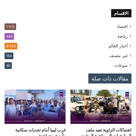
الاقسام
اقتصاد
1٬012
رياضة
446
أخبار العالم
8٬593
غير مصنف
164
منوعات
46
مقالات ذات صلة
اشتباكات الزاوية تعيد ملف
غرب ليبيا أمام تحديات سكانية
الميليشيات إلى واجهة المشهد
وأمنية متصاعدة