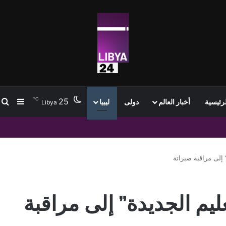
℃
25
ب
إضافة
لرئيسية
أخبار العالم
دولى
ليبيا
Libya
تمام انتقاله إلى طرابزون سبور وسط استقبال جماهيري واسع
 إلى مراقبة صبراتة
ليم الجديدة” إلى مراقبة