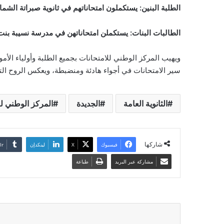
الطلبة البنين: يستكملون امتحاناتهم في ثانوية صبراتة الشمال
الطالبات البنات: يستكملن امتحاناتهن في مدرسة نسيبة بن
ويهيب المركز الوطني للامتحانات بجميع الطلبة وأولياء الأمو
سير الامتحانات في أجواء هادئة ومنضبطة، ويعكس الروح التر
الثانوية العامة
الجديدة
المركز الوطني لل
شاركها
فيسبوك
‫X
لينكدإن
مشاركة عبر البريد
طباعة