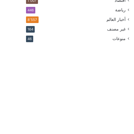
اقتصاد
1٬007
رياضة
446
أخبار العالم
8٬557
غير مصنف
164
منوعات
46