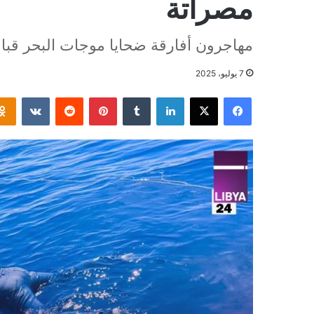
مصراتة
مهاجرون أفارقة ضحايا موجات البحر قبال
7 يوليو، 2025
فيسبوك
‫X
لينكدإن
بينتيريست