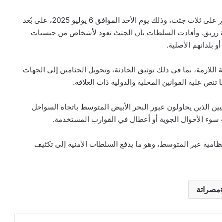
وأسفرت عمليات البحث، التي استمرت لعدة أيام، عن العثور على ثلاث جثث، وذلك يوم الأحد الموافق 6 يوليو 2025، على بُعد
قرية زريق. وأفادت السلطات بأن الجثث تعود لأشخاص من جنسيات
بلدانهم الأصلية.
ية اللازمة، بما في ذلك توثيق الحادثة، وتحويل الجثامين إلى الجهات
نص عليه القوانين المحلية والدولية ذات العلاقة.
يين الذين يحاولون عبور البحر الأبيض المتوسط باتجاه السواحل
بب سوء الأحوال الجوية أو أعطال في القوارب المستخدمة.
نظامية عبر المتوسط، وهو ما يدفع السلطات الأمنية إلى تكثيف
مصراتة