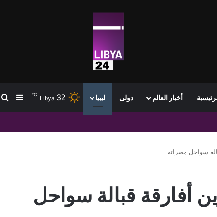
℃
32
ب
إضافة
لرئيسية
أخبار العالم
دولى
ليبيا
Libya
السياسي في ليبيا
هاجرين أفارقة قبالة سواحل