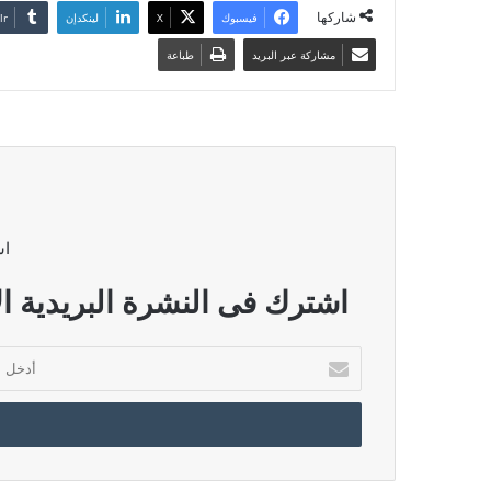
شاركها
فيسبوك
‫X
لينكدإن
مشاركة عبر البريد
طباعة
اش
اشترك فى النشرة البريدية ال
أدخل
بريدك
الإلكتروني