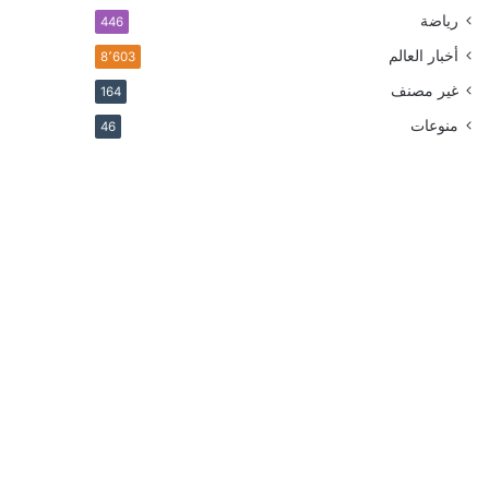
رياضة
446
أخبار العالم
8٬603
غير مصنف
164
منوعات
46