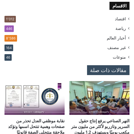
الاقسام
اقتصاد
1٬012
رياضة
446
أخبار العالم
8٬586
غير مصنف
164
منوعات
46
مقالات ذات صلة
النهر الصناعي يرفع إنتاج حقول
نقابة موظفي العدل تحذر من
السرير وتازربو لأكثر من مليون متر
صفحات وهمية تنتحل اسمها وتؤكد
مكعب يوميًا ويستهدف 1.2 مليون
ملاحقة منتحلي الصفة قانونيًا