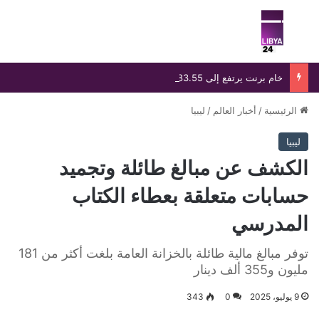
بحث عن
الق
خام برنت يرتفع إلى 83.55 دولارًا رغم خسارة أسبوعية تتجاوز 8%
الرئيسية
/
أخبار العالم
/
ليبيا
ليبيا
الكشف عن مبالغ طائلة وتجميد
حسابات متعلقة بعطاء الكتاب
المدرسي
توفر مبالغ مالية طائلة بالخزانة العامة بلغت أكثر من 181
مليون و355 ألف دينار
9 يوليو، 2025
0
343