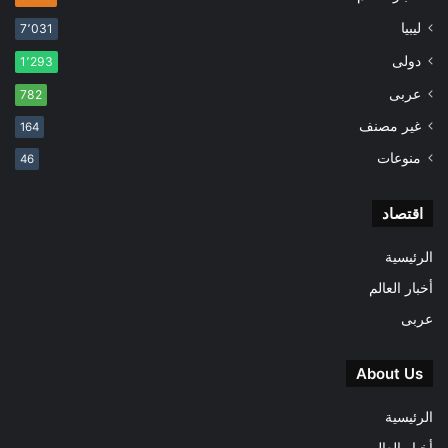
ليبيا
7٬031
دولى
1٬293
عربى
782
غير مصنف
164
منوعات
46
اقتصاد
الرئيسية
أخبار العالم
عربى
About Us
الرئيسية
أخبار العالم