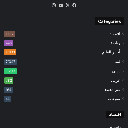
‫X
فيسبوك
‫YouTube
انستقرام
Categories
اقتصاد
1٬012
رياضة
446
أخبار العالم
8٬603
ليبيا
7٬047
دولى
1٬293
عربى
782
غير مصنف
164
منوعات
46
اقتصاد
الرئيسية