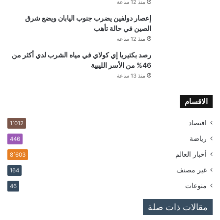
منذ 12 ساعة
إعصار دولفين يضرب جنوب اليابان ويضع شرق
الصين في حالة تأهب
منذ 12 ساعة
رصد بكتيريا إي كولاي في مياه الشرب لدي أكثر من
46% من الأسر الليبية
منذ 13 ساعة
الاقسام
اقتصاد
1٬012
رياضة
446
أخبار العالم
8٬603
غير مصنف
164
منوعات
46
مقالات ذات صلة