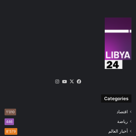
‫X
فيسبوك
‫YouTube
انستقرام
Categories
اقتصاد
1٬010
رياضة
446
أخبار العالم
8٬579