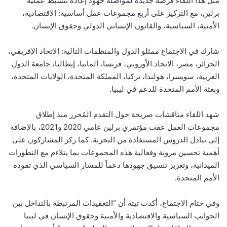
مثّل هذا اللقاء فرصة جديدة لمواصلة جهود إعادة تنشيط عملية
برلين، مع التركيز على أربع مجموعات عمل أساسية: الاقتصادية،
الأمنية، السياسية، والقانون الإنساني الدولي وحقوق الإنسان.
شارك في الاجتماع ممثلو الدول والمنظمات التالية: الاتحاد الإفريقي،
الجزائر، مصر، الاتحاد الأوروبي، فرنسا، ألمانيا، إيطاليا، جامعة الدول
العربية، سويسرا، هولندا، تركيا، المملكة المتحدة، الولايات المتحدة،
وبعثة الأمم المتحدة للدعم في ليبيا.
شهد اللقاء مناقشات صريحة حول التقدم المُحرز منذ إطلاق
مجموعات العمل عقب مؤتمري برلين عامي 2020 و2021، بالإضافة
إلى تبادل الدروس المستفادة من التجربة. كما ركز المشاركون على
أهمية تحسين مرونة وفعالية هذه المجموعات بما يتلاءم مع التطورات
الميدانية، وتعزيز تنسيق جهودها دعماً للمسار السياسي الذي تقوده
الأمم المتحدة.
وفي ختام الاجتماع، أكدت تيته أن “التعقيدات المرتبطة بالتداخل بين
الجوانب السياسية والاقتصادية والأمنية وحقوق الإنسان في ليبيا