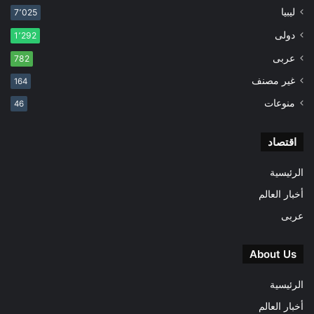
ليبيا
7٬025
دولى
1٬292
عربى
782
غير مصنف
164
منوعات
46
اقتصاد
الرئيسية
أخبار العالم
عربى
About Us
الرئيسية
أخبار العالم