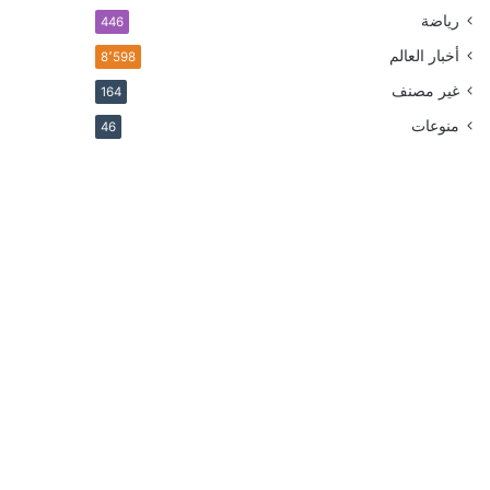
رياضة
446
أخبار العالم
8٬598
غير مصنف
164
منوعات
46