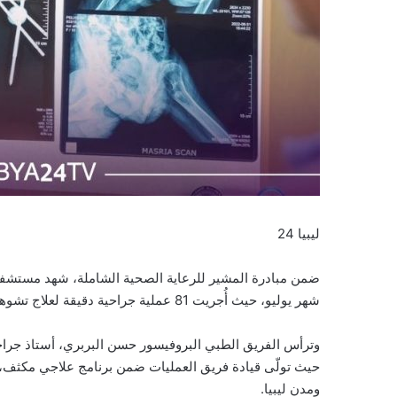
ليبيا 24
ضمن مبادرة المشير للرعاية الصحية الشاملة، شهد مستشفى دا
شهر يوليو، حيث أُجريت 81 عملية جراحية دقيقة لعلاج تشوهات عظام الأطفال، بإشراف نخبة من الأطباء الزائرين.
وترأس الفريق الطبي البروفيسور حسن البربري، أستاذ جراح
حيث تولّى قيادة فريق العمليات ضمن برنامج علاجي مكثف،
ومدن ليبيا.