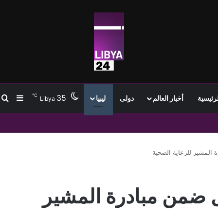
℃
35
ب
إضافة
لرئيسية
أخبار العالم
دولى
ليبيا
Libya
ات التسوية
ل ضمن مبادرة المشير