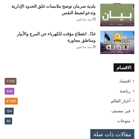
بلدية صرمان توضح ملابسات غلق الحدود الإدارية
وتدعو لضبط النفس
منذ ساعتين
غدًا.. انقطاع مؤقت للكهرباء عن المرج والأبيار
ومناطق مجاورة
منذ ساعتين
الاقسام
اقتصاد
1٬010
رياضة
446
أخبار العالم
8٬585
غير مصنف
164
منوعات
46
مقالات ذات صلة