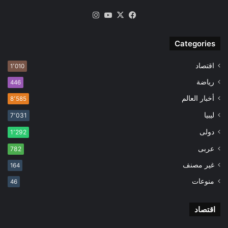
‫X
فيسبوك
‫YouTube
انستقرام
Categories
اقتصاد
1٬010
رياضة
446
أخبار العالم
8٬585
ليبيا
7٬031
دولى
1٬292
عربى
782
غير مصنف
164
منوعات
46
اقتصاد