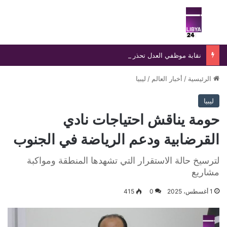
بحث عن
الق
نقابة موظفي العدل تحذر من صفحات وهمية تنتحل اسمها وتؤكد ملاحقة منتحلي الصفة قانونيًا
الرئيسية
/
أخبار العالم
/
ليبيا
ليبيا
حومة يناقش احتياجات نادي
القرضابية ودعم الرياضة في الجنوب
لترسيخ حالة الاستقرار التي تشهدها المنطقة ومواكبة
مشاريع
1 أغسطس، 2025
0
415