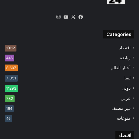
‫X
فيسبوك
‫YouTube
انستقرام
Categories
اقتصاد
1٬012
رياضة
446
أخبار العالم
8٬607
ليبيا
7٬051
دولى
1٬293
عربى
782
غير مصنف
164
منوعات
46
اقتصاد