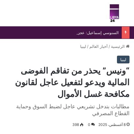
بحث عن
الق
السنوسي إسماعيل: عجز حكومة الدبيبة يفاقم انفلات التشكيلات المسلحة ويهدد أمن ليبيا
الرئيسية
/
أخبار العالم
/
ليبيا
ليبيا
“ونيس” يحذر من تفاقم الفوضى
المالية ويدعو لتفعيل عاجل لقانون
مكافحة غسل الأموال
مطالبات بتدخل تشريعي عاجل لضبط السوق وحماية
القطاع المصرفي
8 أغسطس، 2025
0
398