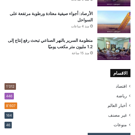
الأرصاد: أجواء صيفية معتادة ورطوبة مرتفعة على
السواحل
منذ 4 ساعات
منظومة السرير بالنهر الصناعي تبحث رفع إنتاج إلى
1.2 مليون متر مكعب يوميًا
منذ 15 ساعة
الاقسام
اقتصاد
1٬012
رياضة
446
أخبار العالم
8٬607
غير مصنف
164
منوعات
46