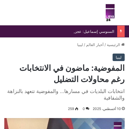
بحث عن
الق
السنوسي إسماعيل: عجز حكومة الدبيبة يفاقم انفلات التشكيلات المسلحة ويهدد أمن ليبيا
الرئيسية
/
أخبار العالم
/
ليبيا
ليبيا
المفوضية: ماضون في الانتخابات
رغم محاولات التضليل
انتخابات البلديات في مسارها… والمفوضية تتعهد بالنزاهة
والشفافية
10 أغسطس، 2025
0
259