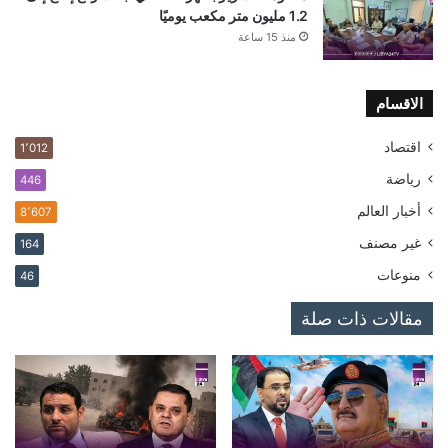
1.2 مليون متر مكعب يوميًا
منذ 15 ساعة
الاقسام
اقتصاد
1٬012
رياضة
446
أخبار العالم
8٬607
غير مصنف
164
منوعات
46
مقالات ذات صلة