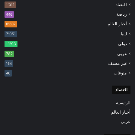
اقتصاد
1٬012
رياضة
446
أخبار العالم
8٬607
ليبيا
7٬051
دولى
1٬293
عربى
782
غير مصنف
164
منوعات
46
اقتصاد
الرئيسية
أخبار العالم
عربى