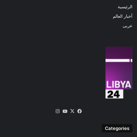
الرئيسية
أخبار العالم
عربى
‫X
فيسبوك
‫YouTube
انستقرام
Categories