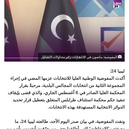
المفوضية: ماضون في الانتخابات رغم محاولات التضليل
ليبيا 24:
أكدت المفوضية الوطنية العليا للانتخابات عزمها المضي في إجراء
المجموعة الثانية من انتخابات المجالس البلدية، مرحبةً بقرار
المحكمة العليا الصادر في 6 أغسطس الجاري، والذي قضى بإيقاف
تنفيذ حكم محكمة استئناف طرابلس المتعلق بتعطيل قرار تحديد
الدوائر الانتخابية المستهدفة بهذه الانتخابات
.
ونفت المفوضية، في بيان صدر اليوم الأحد، طالعته ليبيا 24، ما
وصفته بـ”الادعاءات” التي أطلقها بعض من يعرّفون أنفسهم بأنهم من